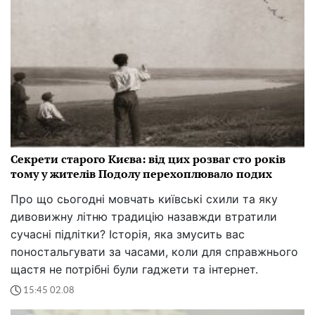
Секрети старого Києва: від цих розваг сто років
тому у жителів Подолу перехоплювало подих
Про що сьогодні мовчать київські схили та яку
дивовижну літню традицію назавжди втратили
сучасні підлітки? Історія, яка змусить вас
поностальгувати за часами, коли для справжнього
щастя не потрібні були гаджети та інтернет.
15:45 02.08