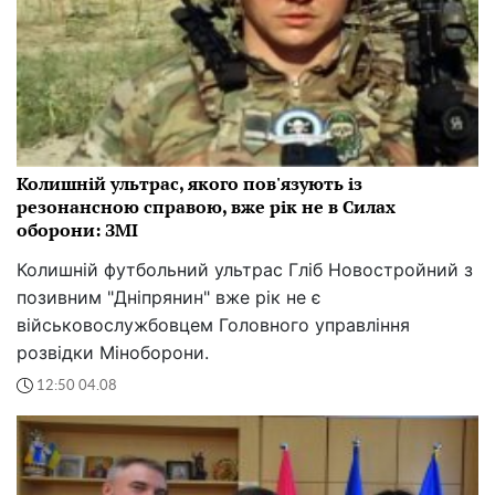
Колишній ультрас, якого пов'язують із
резонансною справою, вже рік не в Силах
оборони: ЗМІ
Колишній футбольний ультрас Гліб Новостройний з
позивним "Дніпрянин" вже рік не є
військовослужбовцем Головного управління
розвідки Міноборони.
12:50 04.08