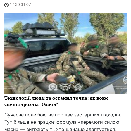
17:30 31.07
Технології, люди та остання точка: як воює
спецпідрозділ "Омега"
Сучасне поле бою не прощає застарілих підходів.
Тут більше не працює формула «перемоги силою
маси» — виграють ті, хто швидше адаптується,