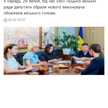
У середу, 29 липня, під час сесії Луцької міської
ради депутати обрали нового виконувача
обов’язків міського голови.
20:10 29.07
У Подільському районі Києва провели захід
«Правосвідомість»: мешканців консультували
щодо захисту житла, державних програм і