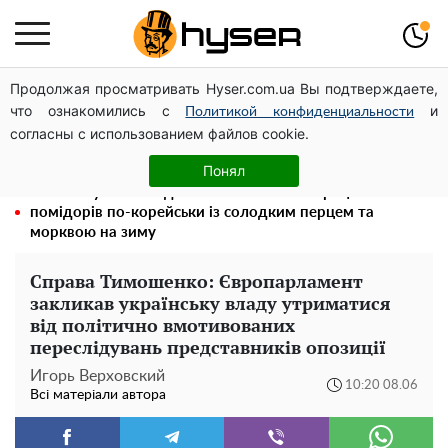
Продолжая просматривать Hyser.com.ua Вы подтверждаете,
На Подолі обговорили розвиток реабілітації та
что ознакомились с
и
рекреації
Политикой конфиденциальности
согласны с использованием файлов cookie.
Повністю гола Анна Трінчер блиснула "принадами":
таких розмірів ви ще не бачили
Понял
Такої закуски завжди виявляється мало: рецепт
помідорів по-корейськи із солодким перцем та
морквою на зиму
Справа Тимошенко: Європарламент
закликав українську владу утриматися
від політично вмотивованих
переслідувань представників опозиції
Игорь Верховский
10:20 08.06
Всі матеріали автора