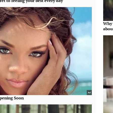
Why 
abou