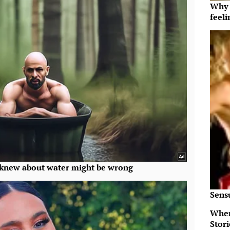
Why t
feeli
Sens
When
Stor