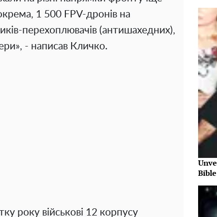
окрема, 1 500 FPV-дронів на
ників-перехоплювачів (антишахедних),
ери», - написав Кличко.
Unve
Bibl
тку року військові 12 корпусу