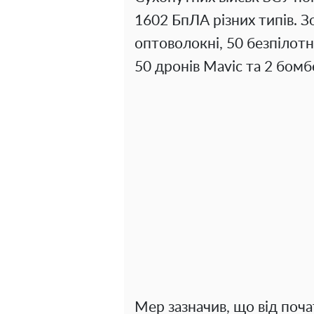
1602 БпЛА різних типів. З
оптоволокні, 50 безпілот
50 дронів Mavic та 2 бомб
Мер зазначив, що від поча