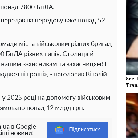
 понад 7800 БпЛА.
у передав на передову вже понад 52
омади міста військовим різних бригад
0 БпЛА різних типів. Столиця й
 нашим захисникам та захисницям! І
бюджетні гроші», - наголосив Віталій
See T
Tran
 у 2025 році на допомогу військовим
ямовано понад 12 млрд грн.
.ua в Google
Підписатися
іші новини!