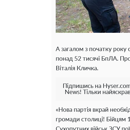
А загалом з початку року
понад 52 тисячі БпЛА. Пр
Віталія Кличка.
Підпишись на Hyser.com
News! Тільки найяскрав
«Нова партія вкрай необхі
громади столиці! Бійцям 
Сухопутних військ ЗСУ пої