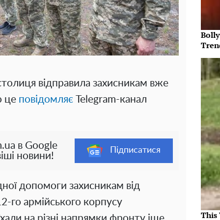
Bolly
Tren
 столиця відправила захисникам вже
о це
повідомляє
Telegram-канал
.ua в Google
Підписатися
іші новини!
дної допомоги захисникам від
12-го армійського корпусу
This
хали на різні напрямки фронту іще