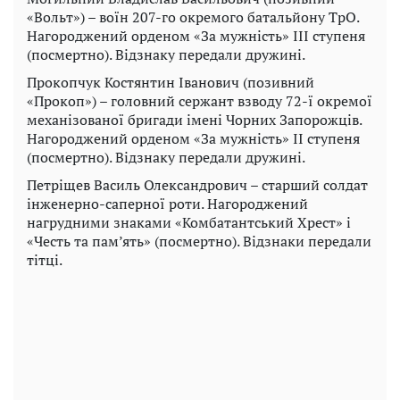
«Вольт») – воїн 207-го окремого батальйону ТрО.
Нагороджений орденом «За мужність» III ступеня
(посмертно). Відзнаку передали дружині.
Прокопчук Костянтин Іванович (позивний
«Прокоп») – головний сержант взводу 72-ї окремої
механізованої бригади імені Чорних Запорожців.
Нагороджений орденом «За мужність» II ступеня
(посмертно). Відзнаку передали дружині.
Петріщев Василь Олександрович – старший солдат
інженерно-саперної роти. Нагороджений
нагрудними знаками «Комбатантський Хрест» і
«Честь та пам’ять» (посмертно). Відзнаки передали
тітці.