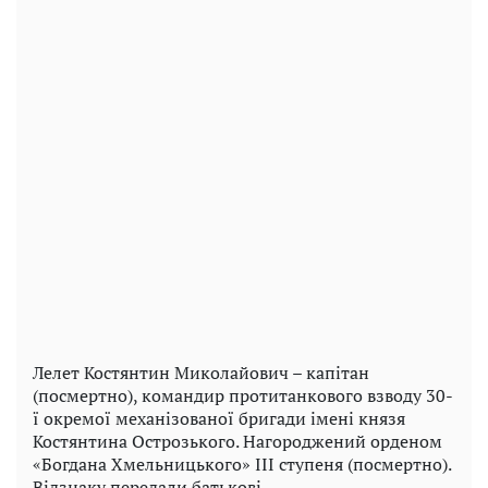
Лелет Костянтин Миколайович – капітан
(посмертно), командир протитанкового взводу 30-
ї окремої механізованої бригади імені князя
Костянтина Острозького. Нагороджений орденом
«Богдана Хмельницького» III ступеня (посмертно).
Відзнаку передали батькові.