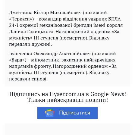
Дмитрина Віктор Миколайович (позивний
«Черкаси») – командир відділення ударних БПЛА
24-ї окремої механізованої бригади імені короля
Данила Галицького. Нагороджений орденом «За
мужність» III ступеня (посмертно). Відзнаку
передали дружині.
Іванченко Олександр Анатолійович (позивний
«Бард») – мінометник, захисник найгарячіших
напрямків фронту. Нагороджений орденом «За
мужність» III ступеня (посмертно). Відзнаку
передали синові.
Підпишись на Hyser.com.ua в Google News!
Тільки найяскравіші новини!
Підписатися