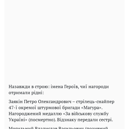
Назавжди в строю: імена Героїв, чиї нагороди
отримали рідні:
Заякін Петро Олександрович – стрілець-снайпер
47-ї окремої штурмової бригади «Магура».
Нагороджений медаллю «За військову службу
Україні» (посмертно). Відзнаку передали сестрі.
Могильний Владислав Васильович (позивний