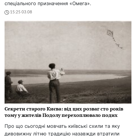
спеціального призначення «Омега».
15:25 03.08
Секрети старого Києва: від цих розваг сто років
тому у жителів Подолу перехоплювало подих
Про що сьогодні мовчать київські схили та яку
дивовижну літню традицію назавжди втратили