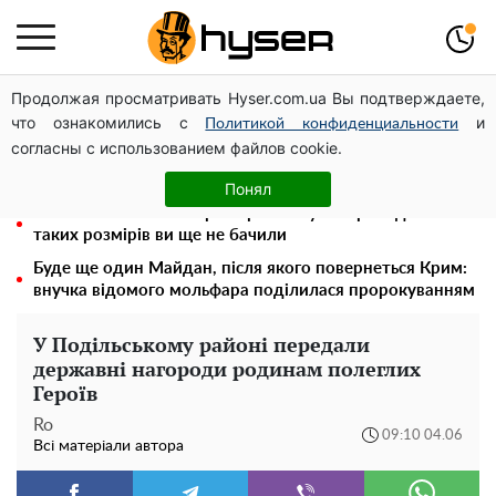
Продолжая просматривать Hyser.com.ua Вы подтверждаете,
Гола Олена Тополя у цікавих позах змусила відвисати
что ознакомились с
и
щелепи: злив відео – було лише початком
Политикой конфиденциальности
согласны с использованием файлов cookie.
Олена Тополя злив відео – це далеко не все: фронтмен
"Антитіла" Тарас Тополя став наступним
Понял
Повністю гола Анна Трінчер блиснула "принадами":
таких розмірів ви ще не бачили
Буде ще один Майдан, після якого повернеться Крим:
внучка відомого мольфара поділилася пророкуванням
У Подільському районі передали
державні нагороди родинам полеглих
Героїв
Ro
09:10 04.06
Всі матеріали автора