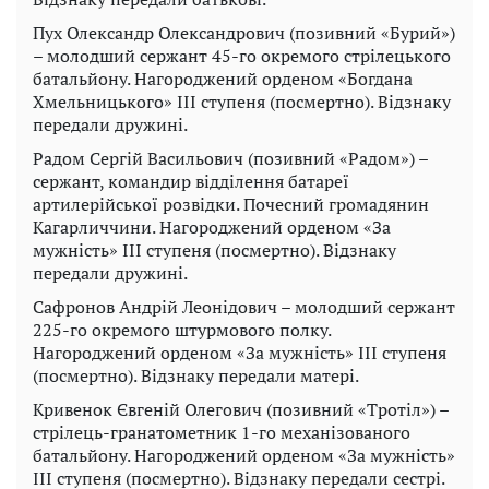
Пух Олександр Олександрович (позивний «Бурий»)
– молодший сержант 45-го окремого стрілецького
батальйону. Нагороджений орденом «Богдана
Хмельницького» III ступеня (посмертно). Відзнаку
передали дружині.
Радом Сергій Васильович (позивний «Радом») –
сержант, командир відділення батареї
артилерійської розвідки. Почесний громадянин
Кагарличчини. Нагороджений орденом «За
мужність» III ступеня (посмертно). Відзнаку
передали дружині.
Сафронов Андрій Леонідович – молодший сержант
225-го окремого штурмового полку.
Нагороджений орденом «За мужність» III ступеня
(посмертно). Відзнаку передали матері.
Кривенок Євгеній Олегович (позивний «Тротіл») –
стрілець-гранатометник 1-го механізованого
батальйону. Нагороджений орденом «За мужність»
III ступеня (посмертно). Відзнаку передали сестрі.