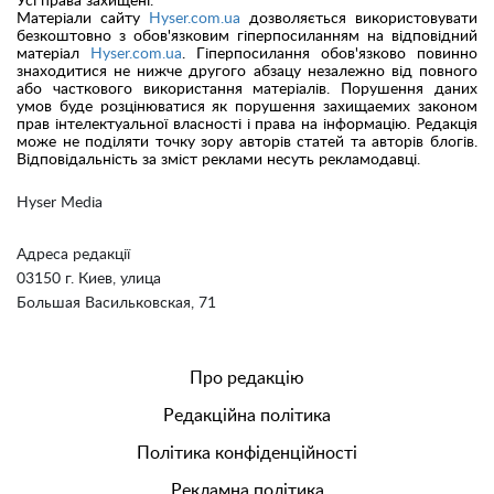
Усі права захищені.
Матеріали сайту
Hyser.com.ua
дозволяється використовувати
безкоштовно з обов'язковим гіперпосиланням на відповідний
матеріал
Hyser.com.ua
. Гіперпосилання обов'язково повинно
знаходитися не нижче другого абзацу незалежно від повного
або часткового використання матеріалів. Порушення даних
умов буде розцінюватися як порушення захищаемих законом
прав інтелектуальної власності і права на інформацію. Редакція
може не поділяти точку зору авторів статей та авторів блогів.
Відповідальність за зміст реклами несуть рекламодавці.
Hyser Media
Адреса редакції
03150 г. Киев, улица
Большая Васильковская, 71
Про редакцію
Редакційна політика
Політика конфіденційності
Рекламна політика