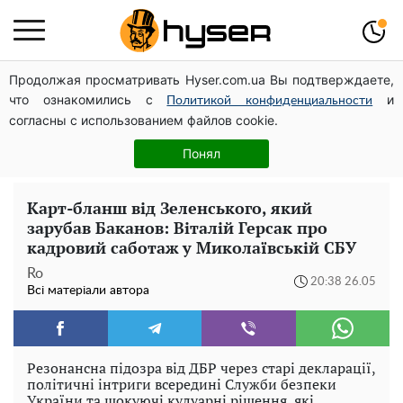
Продолжая просматривать Hyser.com.ua Вы подтверждаете,
Дрони із націнкою: Олександр Конотопський вивів
что ознакомились с
и
мільйони оборонного бюджету через фіктивну фірму в
Политикой конфиденциальности
согласны с использованием файлов cookie.
Естонії
Олена Тополя злив відео – це далеко не все: фронтмен
Понял
"Антитіла" Тарас Тополя став наступним
Карт-бланш від Зеленського, який
зарубав Баканов: Віталій Герсак про
кадровий саботаж у Миколаївській СБУ
Ro
20:38 26.05
Всі матеріали автора
Резонансна підозра від ДБР через старі декларації,
політичні інтриги всередині Служби безпеки
України та шокуючі кулуарні рішення, які