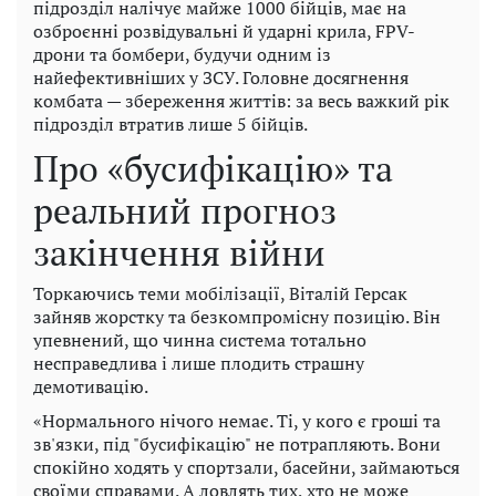
підрозділ налічує майже 1000 бійців, має на
озброєнні розвідувальні й ударні крила, FPV-
дрони та бомбери, будучи одним із
найефективніших у ЗСУ. Головне досягнення
комбата — збереження життів: за весь важкий рік
підрозділ втратив лише 5 бійців.
Про «бусифікацію» та
реальний прогноз
закінчення війни
Торкаючись теми мобілізації, Віталій Герсак
зайняв жорстку та безкомпромісну позицію. Він
упевнений, що чинна система тотально
несправедлива і лише плодить страшну
демотивацію.
«Нормального нічого немає. Ті, у кого є гроші та
зв'язки, під "бусифікацію" не потрапляють. Вони
спокійно ходять у спортзали, басейни, займаються
своїми справами. А ловлять тих, хто не може