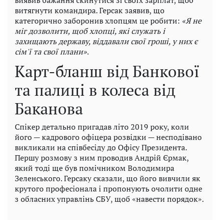
витягнути командира. Герсак заявив, що
категорично заборонив хлопцям це робити:
«Я не
міг дозволити, щоб хлопці, які служать і
захищають державу, віддавали свої гроші, у них є
сім'ї та свої плани»
.
Карт-бланш від Банкової
та палиці в колеса від
Баканова
Спікер детально пригадав літо 2019 року, коли
його — кадрового офіцера розвідки — несподівано
викликали на співбесіду до Офісу Президента.
Першу розмову з ним проводив Андрій Єрмак,
який тоді ще був помічником Володимира
Зеленського. Герсаку сказали, що його вивчили як
крутого професіонала і пропонують очолити одне
з обласних управлінь СБУ, щоб «навести порядок».