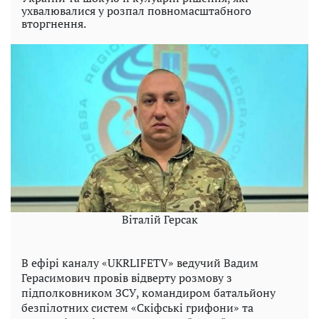
ухвалювалися у розпал повномасштабного
вторгнення.
Віталій Герсак
В ефірі каналу «UKRLIFETV» ведучий Вадим
Герасимович провів відверту розмову з
підполковником ЗСУ, командиром батальйону
безпілотних систем «Скіфські грифони» та