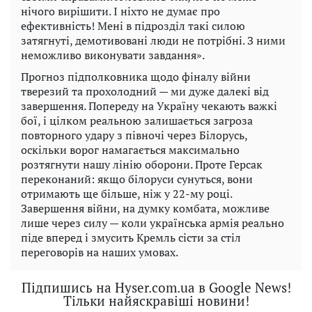
нічого вирішити. І ніхто не думає про
ефективність! Мені в підрозділ такі силою
затягнуті, демотивовані люди не потрібні. З ними
неможливо виконувати завдання».
Прогноз підполковника щодо фіналу війни
тверезий та прохолодний — ми дуже далекі від
завершення. Попереду на Україну чекають важкі
бої, і цілком реальною залишається загроза
повторного удару з півночі через Білорусь,
оскільки ворог намагається максимально
розтягнути нашу лінію оборони. Проте Герсак
переконаний: якщо білоруси сунуться, вони
отримають ще більше, ніж у 22-му році.
Завершення війни, на думку комбата, можливе
лише через силу — коли українська армія реально
піде вперед і змусить Кремль сісти за стіл
переговорів на наших умовах.
Підпишись на Hyser.com.ua в Google News!
Тільки найяскравіші новини!