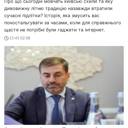
Про що сьогодні мовчать київські схили та яку
дивовижну літню традицію назавжди втратили
сучасні підлітки? Історія, яка змусить вас
поностальгувати за часами, коли для справжнього
щастя не потрібні були гаджети та інтернет.
15:45 02.08