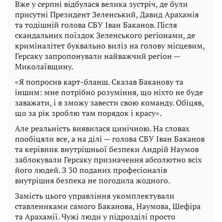
Вже у серпні відбулася велика зустріч, де були
присутні Президент Зеленський, Давид Арахамія
та тодішній голова СБУ Іван Баканов. Після
скандальних поїздок Зеленського регіонами, де
криміналітет буквально виліз на голову місцевим,
Герсаку запропонували найважчий регіон —
Миколаївщину.
«Я попросив карт-бланш. Сказав Баканову та
іншим: мне потрібно розуміння, що ніхто не буде
заважати, і я зможу завести свою команду. Обіцяв,
що за рік зроблю там порядок і красу».
Але реальність виявилася цинічною. На словах
пообіцяли все, а на ділі — голова СБУ Іван Баканов
та керівник внутрішньої безпеки Андрій Наумов
заблокували Герсаку призначення абсолютно всіх
його людей. З 30 поданих професіоналів
внутрішня безпека не погодила жодного.
Замість цього управління укомплектували
ставлениками самого Баканова, Наумова, Шефіра
та Арахамії. Чужі люди у підрозділі просто