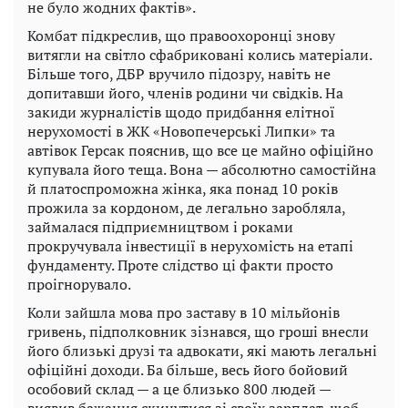
не було жодних фактів».
Комбат підкреслив, що правоохоронці знову
витягли на світло сфабриковані колись матеріали.
Більше того, ДБР вручило підозру, навіть не
допитавши його, членів родини чи свідків. На
закиди журналістів щодо придбання елітної
нерухомості в ЖК «Новопечерські Липки» та
автівок Герсак пояснив, що все це майно офіційно
купувала його теща. Вона — абсолютно самостійна
й платоспроможна жінка, яка понад 10 років
прожила за кордоном, де легально заробляла,
займалася підприємництвом і роками
прокручувала інвестиції в нерухомість на етапі
фундаменту. Проте слідство ці факти просто
проігнорувало.
Коли зайшла мова про заставу в 10 мільйонів
гривень, підполковник зізнався, що гроші внесли
його близькі друзі та адвокати, які мають легальні
офіційні доходи. Ба більше, весь його бойовий
особовий склад — а це близько 800 людей —
виявив бажання скинутися зі своїх зарплат, щоб