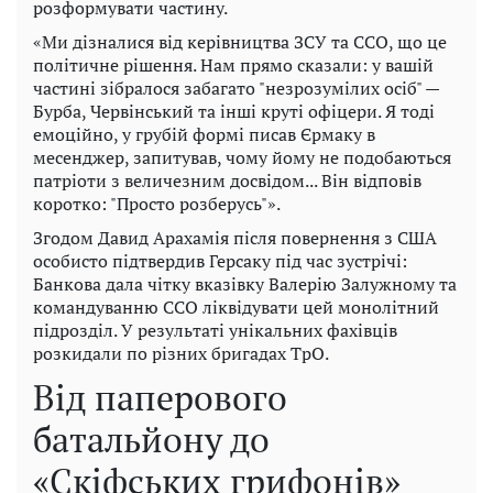
розформувати частину.
«Ми дізналися від керівництва ЗСУ та ССО, що це
політичне рішення. Нам прямо сказали: у вашій
частині зібралося забагато "незрозумілих осіб" —
Бурба, Червінський та інші круті офіцери. Я тоді
емоційно, у грубій формі писав Єрмаку в
месенджер, запитував, чому йому не подобаються
патріоти з величезним досвідом... Він відповів
коротко: "Просто розберусь"».
Згодом Давид Арахамія після повернення з США
особисто підтвердив Герсаку під час зустрічі:
Банкова дала чітку вказівку Валерію Залужному та
командуванню ССО ліквідувати цей монолітний
підрозділ. У результаті унікальних фахівців
розкидали по різних бригадах ТрО.
Від паперового
батальйону до
«Скіфських грифонів»