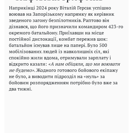
Наприкінці 2024 року Віталій Герсак успішно
воював на Запорізькому напрямку як керівник
зведеного загону безпілотників. Раптово він
дізнався, що його призначили командиром 423-го
окремого батальйону. Приїхавши на місце
постійної дислокації, комбат пережив шок:
батальйон існував лише на папері. Було 500
мобілізованих людей із навколишніх сіл, які
спокійно жили вдома, отримували зарплату і
відкрито казали:
«А нам обіцяли, що ми воювати
не будемо»
. Жодного готового бойового екіпажу
не було, а виводити підрозділ на «нуль» за
бойовим розпорядженням потрібно було вже за
два тижні.