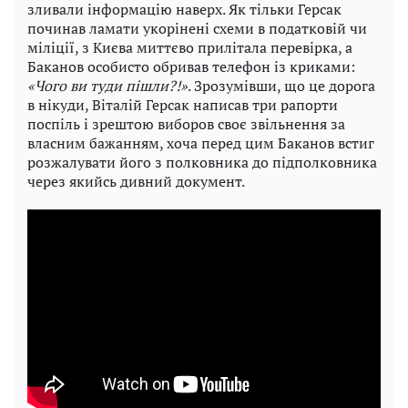
зливали інформацію наверх. Як тільки Герсак
починав ламати укорінені схеми в податковій чи
міліції, з Києва миттєво прилітала перевірка, а
Баканов особисто обривав телефон із криками:
«Чого ви туди пішли?!»
. Зрозумівши, що це дорога
в нікуди, Віталій Герсак написав три рапорти
поспіль і зрештою виборов своє звільнення за
власним бажанням, хоча перед цим Баканов встиг
розжалувати його з полковника до підполковника
через якийсь дивний документ.