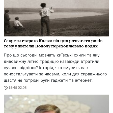
Секрети старого Києва: від цих розваг сто років
тому у жителів Подолу перехоплювало подих
Про що сьогодні мовчать київські схили та яку
дивовижну літню традицію назавжди втратили
сучасні підлітки? Історія, яка змусить вас
поностальгувати за часами, коли для справжнього
щастя не потрібні були гаджети та інтернет.
15:45 02.08