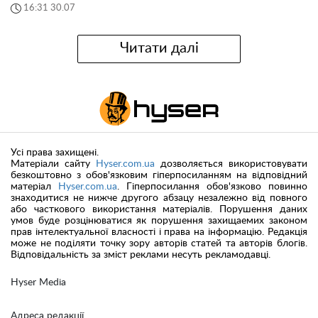
16:31 30.07
Читати далі
Усі права захищені.
Матеріали сайту
Hyser.com.ua
дозволяється використовувати
безкоштовно з обов'язковим гіперпосиланням на відповідний
матеріал
Hyser.com.ua
. Гіперпосилання обов'язково повинно
знаходитися не нижче другого абзацу незалежно від повного
або часткового використання матеріалів. Порушення даних
умов буде розцінюватися як порушення захищаемих законом
прав інтелектуальної власності і права на інформацію. Редакція
може не поділяти точку зору авторів статей та авторів блогів.
Відповідальність за зміст реклами несуть рекламодавці.
Hyser Media
Адреса редакції