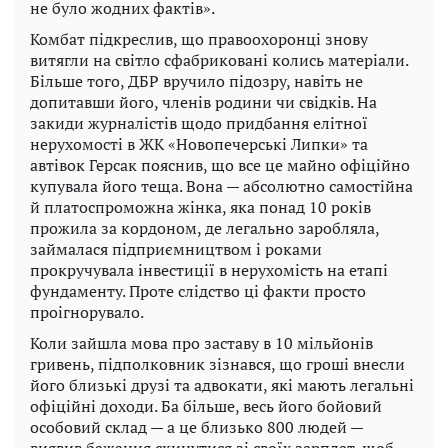
не було жодних фактів».
Комбат підкреслив, що правоохоронці знову
витягли на світло сфабриковані колись матеріали.
Більше того, ДБР вручило підозру, навіть не
допитавши його, членів родини чи свідків. На
закиди журналістів щодо придбання елітної
нерухомості в ЖК «Новопечерські Липки» та
автівок Герсак пояснив, що все це майно офіційно
купувала його теща. Вона — абсолютно самостійна
й платоспроможна жінка, яка понад 10 років
прожила за кордоном, де легально заробляла,
займалася підприємництвом і роками
прокручувала інвестиції в нерухомість на етапі
фундаменту. Проте слідство ці факти просто
проігнорувало.
Коли зайшла мова про заставу в 10 мільйонів
гривень, підполковник зізнався, що гроші внесли
його близькі друзі та адвокати, які мають легальні
офіційні доходи. Ба більше, весь його бойовий
особовий склад — а це близько 800 людей —
виявив бажання скинутися зі своїх зарплат, щоб