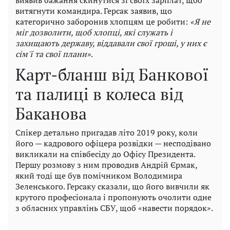
витягнути командира. Герсак заявив, що
категорично заборонив хлопцям це робити:
«Я не
міг дозволити, щоб хлопці, які служать і
захищають державу, віддавали свої гроші, у них є
сім'ї та свої плани»
.
Карт-бланш від Банкової
та палиці в колеса від
Баканова
Спікер детально пригадав літо 2019 року, коли
його — кадрового офіцера розвідки — несподівано
викликали на співбесіду до Офісу Президента.
Першу розмову з ним проводив Андрій Єрмак,
який тоді ще був помічником Володимира
Зеленського. Герсаку сказали, що його вивчили як
крутого професіонала і пропонують очолити одне
з обласних управлінь СБУ, щоб «навести порядок».