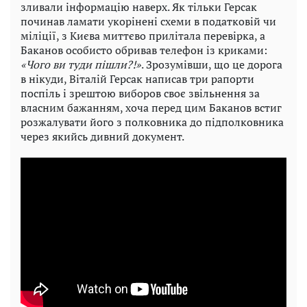
зливали інформацію наверх. Як тільки Герсак
починав ламати укорінені схеми в податковій чи
міліції, з Києва миттєво прилітала перевірка, а
Баканов особисто обривав телефон із криками:
«Чого ви туди пішли?!»
. Зрозумівши, що це дорога
в нікуди, Віталій Герсак написав три рапорти
поспіль і зрештою виборов своє звільнення за
власним бажанням, хоча перед цим Баканов встиг
розжалувати його з полковника до підполковника
через якийсь дивний документ.