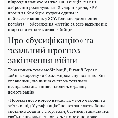
підрозділ налічує майже 1000 бійців, має на
озброєнні розвідувальні й ударні крила, FPV-
дрони та бомбери, будучи одним із
найефективніших у ЗСУ. Головне досягнення
комбата — збереження життів: за весь важкий рік
підрозділ втратив лише 5 бійців.
Про «бусифікацію» та
реальний прогноз
закінчення війни
Торкаючись теми мобілізації, Віталій Герсак
зайняв жорстку та безкомпромісну позицію. Він
упевнений, що чинна система тотально
несправедлива і лише плодить страшну
демотивацію.
«Нормального нічого немає. Ті, у кого є гроші та
зв'язки, під "бусифікацію" не потрапляють. Вони
спокійно ходять у спортзали, басейни, займаються
своїми справами. А ловлять тих, хто не може