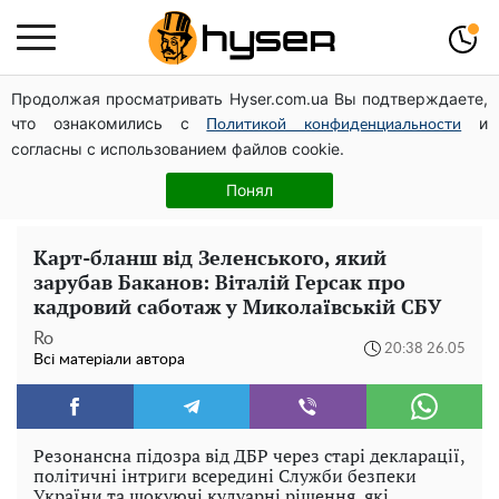
Продолжая просматривать Hyser.com.ua Вы подтверждаете,
Чи може Поштова площа стати головною точкою
что ознакомились с
и
входу до історичного Києва
Политикой конфиденциальности
согласны с использованием файлов cookie.
Дрони із націнкою: Олександр Конотопський вивів
мільйони оборонного бюджету через фіктивну фірму в
Понял
Естонії
Карт-бланш від Зеленського, який
зарубав Баканов: Віталій Герсак про
кадровий саботаж у Миколаївській СБУ
Ro
20:38 26.05
Всі матеріали автора
Резонансна підозра від ДБР через старі декларації,
політичні інтриги всередині Служби безпеки
України та шокуючі кулуарні рішення, які