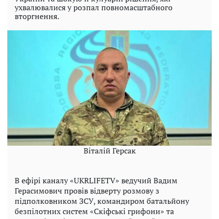
ухвалювалися у розпал повномасштабного
вторгнення.
Віталій Герсак
В ефірі каналу «UKRLIFETV» ведучий Вадим
Герасимович провів відверту розмову з
підполковником ЗСУ, командиром батальйону
безпілотних систем «Скіфські грифони» та