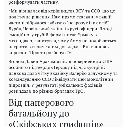
розформувати частину.
«Ми дізналися від керівництва ЗСУ та ССО, що це
політичне рішення. Нам прямо сказали: у вашій
частині зібралося забагато "незрозумілих осіб" —
Бурба, Червінський та інші круті офіцери. Я тоді
емоційно, у грубій формі писав Єрмаку в
месенджер, запитував, чому йому не подобаються
патріоти з величезним досвідом... Він відповів
коротко: "Просто розберусь"».
Згодом Давид Арахамія після повернення з США
особисто підтвердив Герсаку під час зустрічі:
Банкова дала чітку вказівку Валерію Залужному та
командуванню ССО ліквідувати цей монолітний
підрозділ. У результаті унікальних фахівців
розкидали по різних бригадах ТрО.
Від паперового
батальйону до
«Скіфських грифонів»