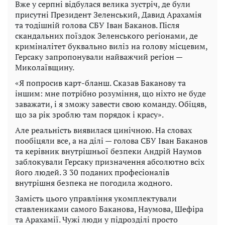
Вже у серпні відбулася велика зустріч, де були
присутні Президент Зеленський, Давид Арахамія
та тодішній голова СБУ Іван Баканов. Після
скандальних поїздок Зеленського регіонами, де
криміналітет буквально виліз на голову місцевим,
Герсаку запропонували найважчий регіон —
Миколаївщину.
«Я попросив карт-бланш. Сказав Баканову та
іншим: мне потрібно розуміння, що ніхто не буде
заважати, і я зможу завести свою команду. Обіцяв,
що за рік зроблю там порядок і красу».
Але реальність виявилася цинічною. На словах
пообіцяли все, а на ділі — голова СБУ Іван Баканов
та керівник внутрішньої безпеки Андрій Наумов
заблокували Герсаку призначення абсолютно всіх
його людей. З 30 поданих професіоналів
внутрішня безпека не погодила жодного.
Замість цього управління укомплектували
ставлениками самого Баканова, Наумова, Шефіра
та Арахамії. Чужі люди у підрозділі просто