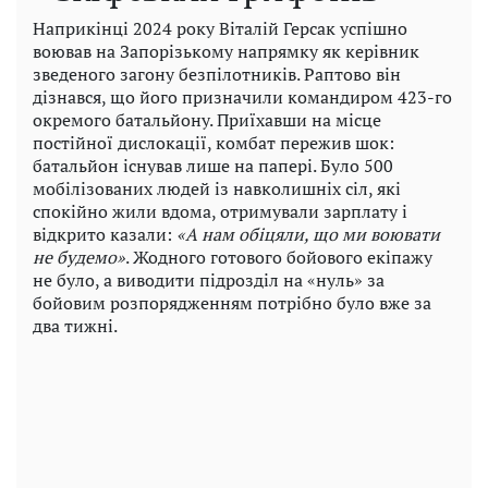
Наприкінці 2024 року Віталій Герсак успішно
воював на Запорізькому напрямку як керівник
зведеного загону безпілотників. Раптово він
дізнався, що його призначили командиром 423-го
окремого батальйону. Приїхавши на місце
постійної дислокації, комбат пережив шок:
батальйон існував лише на папері. Було 500
мобілізованих людей із навколишніх сіл, які
спокійно жили вдома, отримували зарплату і
відкрито казали:
«А нам обіцяли, що ми воювати
не будемо»
. Жодного готового бойового екіпажу
не було, а виводити підрозділ на «нуль» за
бойовим розпорядженням потрібно було вже за
два тижні.