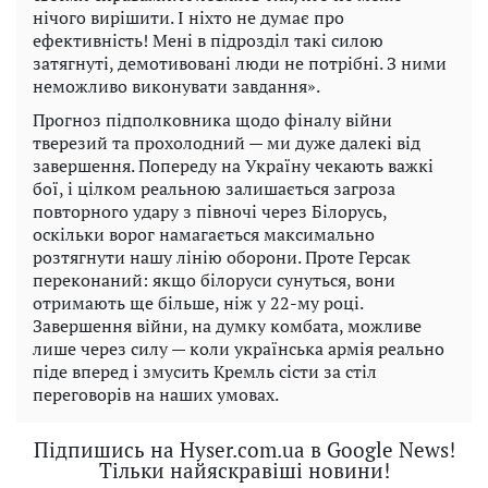
нічого вирішити. І ніхто не думає про
ефективність! Мені в підрозділ такі силою
затягнуті, демотивовані люди не потрібні. З ними
неможливо виконувати завдання».
Прогноз підполковника щодо фіналу війни
тверезий та прохолодний — ми дуже далекі від
завершення. Попереду на Україну чекають важкі
бої, і цілком реальною залишається загроза
повторного удару з півночі через Білорусь,
оскільки ворог намагається максимально
розтягнути нашу лінію оборони. Проте Герсак
переконаний: якщо білоруси сунуться, вони
отримають ще більше, ніж у 22-му році.
Завершення війни, на думку комбата, можливе
лише через силу — коли українська армія реально
піде вперед і змусить Кремль сісти за стіл
переговорів на наших умовах.
Підпишись на Hyser.com.ua в Google News!
Тільки найяскравіші новини!