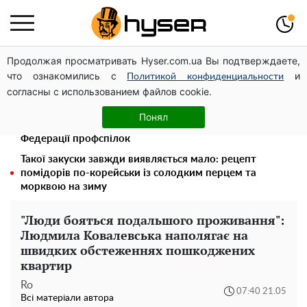
Продолжая просматривать Hyser.com.ua Вы подтверждаете,
Дрони із націнкою: Олександр Конотопський вивів
что ознакомились с
и
мільйони оборонного бюджету через фіктивну фірму в
Политикой конфиденциальности
согласны с использованием файлов cookie.
Естонії
Павло Прудніков та його дивовижна кар'єра від актора
Понял
у російському театрі до номінанта у керівники
Федерації профспілок
Такої закуски завжди виявляється мало: рецепт
помідорів по-корейськи із солодким перцем та
морквою на зиму
"Люди бояться подальшого проживання":
Людмила Ковалевська наполягає на
швидких обстеженнях пошкоджених
квартир
Ro
07:40 21.05
Всі матеріали автора