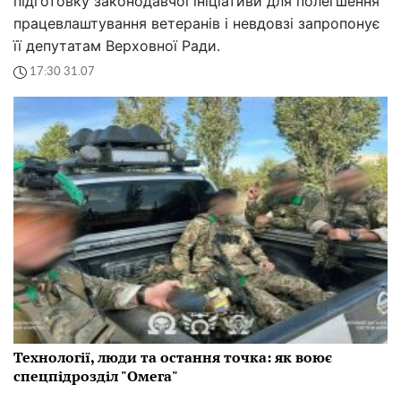
підготовку законодавчої ініціативи для полегшення
працевлаштування ветеранів і невдовзі запропонує
її депутатам Верховної Ради.
17:30 31.07
Технології, люди та остання точка: як воює
спецпідрозділ "Омега"