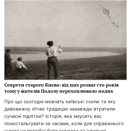
Секрети старого Києва: від цих розваг сто років
тому у жителів Подолу перехоплювало подих
Про що сьогодні мовчать київські схили та яку
дивовижну літню традицію назавжди втратили
сучасні підлітки? Історія, яка змусить вас
поностальгувати за часами, коли для справжнього
щастя не потрібні були гаджети та інтернет.