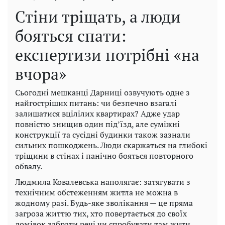
Стіни тріщать, а люди
бояться спати:
експертизи потрібні «на
вчора»
Сьогодні мешканці Дарниці озвучують одне з
найгостріших питань: чи безпечно взагалі
залишатися вцілілих квартирах? Адже удар
повністю знищив один під’їзд, але суміжні
конструкції та сусідні будинки також зазнали
сильних пошкоджень. Люди скаржаться на глибокі
тріщини в стінах і панічно бояться повторного
обвалу.
Людмила Ковалевська наполягає: затягувати з
технічним обстеженням житла не можна в
жодному разі. Будь-яке зволікання — це пряма
загроза життю тих, хто повертається до своїх
домівок забрати речі чи спробувати там жити.