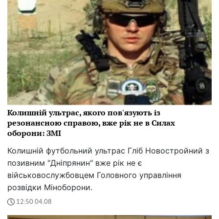
Колишній ультрас, якого пов'язують із
резонансною справою, вже рік не в Силах
оборони: ЗМІ
Колишній футбольний ультрас Гліб Новостройний з
позивним "Дніпрянин" вже рік не є
військовослужбовцем Головного управління
розвідки Міноборони.
12:50 04.08