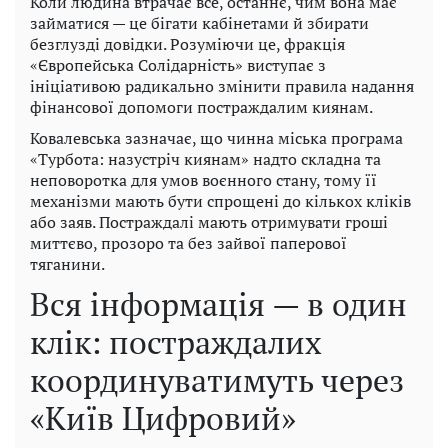
Коли людина втрачає все, останнє, чим вона має
займатися — це бігати кабінетами й збирати
безглузді довідки. Розуміючи це, фракція
«Європейська Солідарність» виступає з
ініціативою радикально змінити правила надання
фінансової допомоги постраждалим киянам.
Ковалевська зазначає, що чинна міська програма
«Турбота: назустріч киянам» надто складна та
неповоротка для умов воєнного стану, тому її
механізми мають бути спрощені до кількох кліків
або заяв. Постраждалі мають отримувати гроші
миттєво, прозоро та без зайвої паперової
тяганини.
Вся інформація — в один
клік: постраждалих
координуватимуть через
«Київ Цифровий»