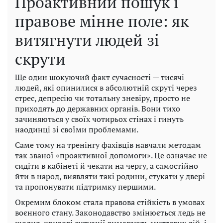
Проактивний пошук і
правове мінне поле: як
витягнути людей зі
скрути
Ще один шокуючий факт сучасності — тисячі
людей, які опинилися в абсолютній скруті через
стрес, депресію чи тотальну зневіру, просто не
приходять до державних органів. Вони тихо
зачиняються у своїх чотирьох стінах і гинуть
наодинці зі своїми проблемами.
Саме тому на тренінгу фахівців навчали методам
так званої «проактивної допомоги». Це означає не
сидіти в кабінеті й чекати на чергу, а самостійно
йти в народ, виявляти такі родини, стукати у двері
та пропонувати підтримку першими.
Окремим блоком стала правова стійкість в умовах
воєнного стану. Законодавство змінюється ледь не
щодня, кризові ситуації вимагають миттєвих дій, і