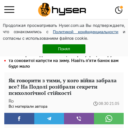
Продолжая просматривать Hyser.com.ua Вы подтверждаете,
Гола Олена Тополя у цікавих позах змусила відвисати
что ознакомились с
и
щелепи: злив відео – було лише початком
Политикой конфиденциальности
согласны с использованием файлов cookie.
Олена Тополя злив відео – це далеко не все: фронтмен
"Антитіла" Тарас Тополя став наступним
Понял
Весь секрет в одній таблетці аспірину: рецепт хрумкої
та соковитої капусти на зиму. Навіть п'яти банок вам
буде мало
Як говорити з тими, у кого війна забрала
все? На Подолі розібрали секрети
психологічної стійкості
Ro
08:30 21.05
Всі матеріали автора