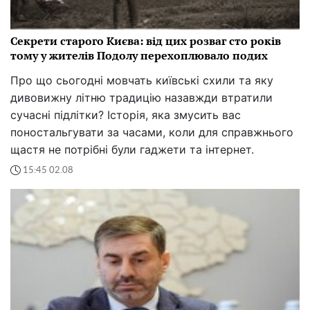
Секрети старого Києва: від цих розваг сто років
тому у жителів Подолу перехоплювало подих
Про що сьогодні мовчать київські схили та яку
дивовижну літню традицію назавжди втратили
сучасні підлітки? Історія, яка змусить вас
поностальгувати за часами, коли для справжнього
щастя не потрібні були гаджети та інтернет.
15:45 02.08