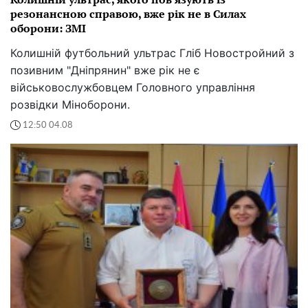
резонансною справою, вже рік не в Силах
оборони: ЗМІ
Колишній футбольний ультрас Гліб Новостройний з
позивним "Дніпрянин" вже рік не є
військовослужбовцем Головного управління
розвідки Міноборони.
12:50 04.08