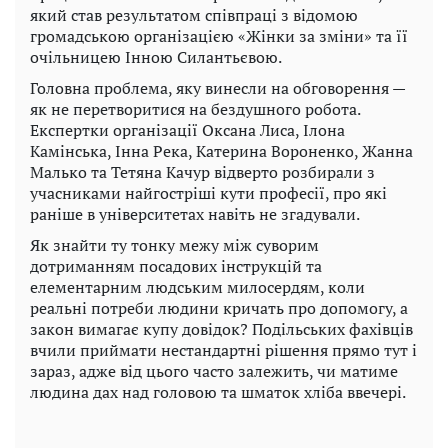
який став результатом співпраці з відомою
громадською організацією «Жінки за зміни» та її
очільницею Інною Силантьєвою.
Головна проблема, яку винесли на обговорення —
як не перетворитися на бездушного робота.
Експертки організації Оксана Лиса, Ілона
Камінська, Інна Река, Катерина Вороненко, Жанна
Малько та Тетяна Качур відверто розбирали з
учасниками найгостріші кути професії, про які
раніше в університетах навіть не згадували.
Як знайти ту тонку межу між суворим
дотриманням посадових інструкцій та
елементарним людським милосердям, коли
реальні потреби людини кричать про допомогу, а
закон вимагає купу довідок? Подільських фахівців
вчили приймати нестандартні рішення прямо тут і
зараз, адже від цього часто залежить, чи матиме
людина дах над головою та шматок хліба ввечері.