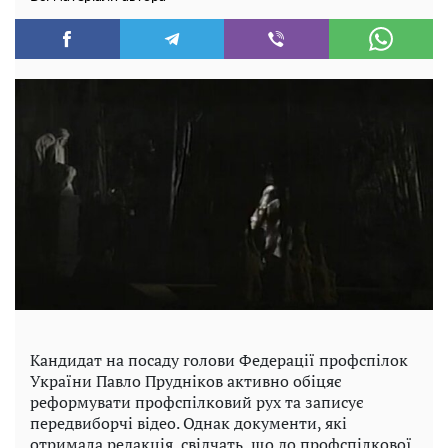
Кандидат на посаду голови Федерації профспілок
України Павло Прудніков активно обіцяє
реформувати профспілковий рух та записує
передвиборчі відео. Однак документи, які
отримала редакція, свідчать, що до профспілкової