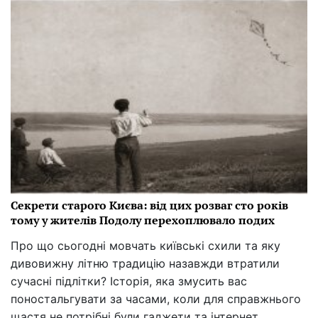
Секрети старого Києва: від цих розваг сто років
тому у жителів Подолу перехоплювало подих
Про що сьогодні мовчать київські схили та яку
дивовижну літню традицію назавжди втратили
сучасні підлітки? Історія, яка змусить вас
поностальгувати за часами, коли для справжнього
щастя не потрібні були гаджети та інтернет.