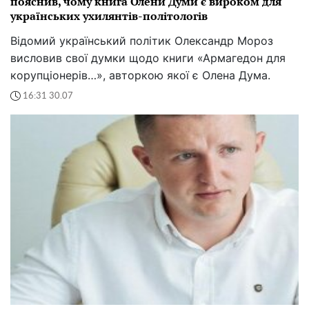
пояснив, чому книга Олени Думи є вироком для
українських ухилянтів-політологів
Відомий український політик Олександр Мороз
висловив свої думки щодо книги «Армагедон для
корупціонерів…», авторкою якої є Олена Дума.
16:31 30.07