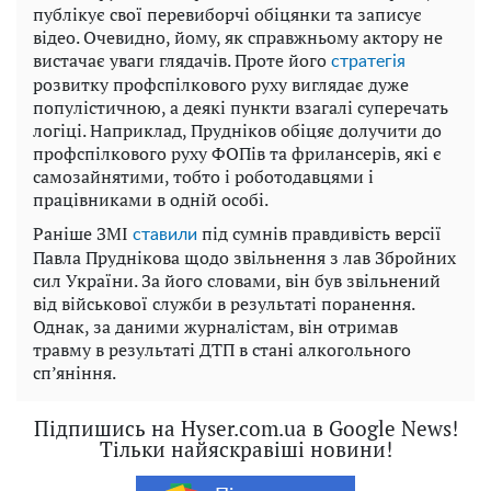
публікує свої перевиборчі обіцянки та записує
відео. Очевидно, йому, як справжньому актору не
вистачає уваги глядачів. Проте його
стратегія
розвитку профспілкового руху виглядає дуже
популістичною, а деякі пункти взагалі суперечать
логіці. Наприклад, Прудніков обіцяє долучити до
профспілкового руху ФОПів та фрилансерів, які є
самозайнятими, тобто і роботодавцями і
працівниками в одній особі.
Раніше ЗМІ
під сумнів правдивість версії
ставили
Павла Пруднікова щодо звільнення з лав Збройних
сил України. За його словами, він був звільнений
від військової служби в результаті поранення.
Однак, за даними журналістам, він отримав
травму в результаті ДТП в стані алкогольного
сп’яніння.
Підпишись на Hyser.com.ua в Google News!
Тільки найяскравіші новини!