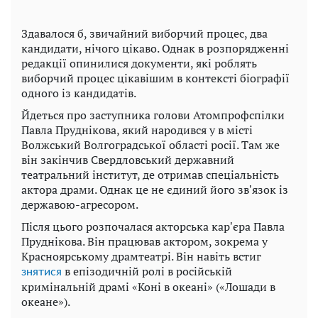
Здавалося б, звичайний виборчий процес, два
кандидати, нічого цікаво. Однак в розпорядженні
редакції опинилися документи, які роблять
виборчий процес цікавішим в контексті біографії
одного із кандидатів.
Йдеться про заступника голови Атомпрофспілки
Павла Пруднікова, який народився у в місті
Волжський Волгоградської області росії. Там же
він закінчив Свердловський державний
театральний інститут, де отримав спеціальність
актора драми. Однак це не єдиний його звʼязок із
державою-агресором.
Після цього розпочалася акторська карʼєра Павла
Пруднікова. Він працював актором, зокрема у
Красноярському драмтеатрі. Він навіть встиг
в епізодичній ролі в російській
знятися
кримінальній драмі «Коні в океані» («Лошади в
океане»).