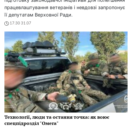
працевлаштування ветеранів і невдовзі запропонує
її депутатам Верховної Ради.
17:30 31.07
Технології, люди та остання точка: як воює
спецпідрозділ "Омега"