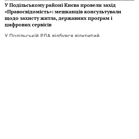
У Подільському районі Києва провели захід
«Правосвідомість»: мешканців консультували
щодо захисту житла, державних програм і
цифрових сервісів
У Подільській РДА відбувся відкритий
інформаційно-просвітницький захід
«Правосвідомість», покликаний підвищити рівень
правової обізнаності мешканців району. Ініціативу
реалізували у партнерстві з громадською
організацією «Жінки за зміни».
16:30 29.07
Читати далі