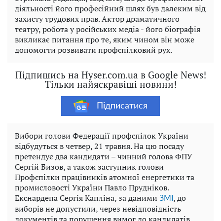
діяльності його професійний шлях був далеким від
захисту трудових прав. Актор драматичного
театру, робота у російських медіа - його біографія
викликає питання про те, яким чином він може
допомогти розвивати профспілковий рух.
Підпишись на Hyser.com.ua в Google News!
Тільки найяскравіші новини!
Підписатися
Вибори голови Федерації профспілок України
відбудуться в четвер, 21 травня. На цю посаду
претендує два кандидати – чинний голова ФПУ
Сергій Бизов, а також заступник голови
Профспілки працівників атомної енергетики та
промисловості України Павло Прудніков.
Екснардепа Сергія Капліна, за даними
, до
ЗМІ
виборів не допустили, через невідповідність
документів та порушення вимог до кандидатів.