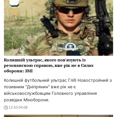
Колишній ультрас, якого пов'язують із
резонансною справою, вже рік не в Силах
оборони: ЗМІ
Колишній футбольний ультрас Гліб Новостройний з
позивним "Дніпрянин" вже рік не є
військовослужбовцем Головного управління
розвідки Міноборони.
12:50 04.08