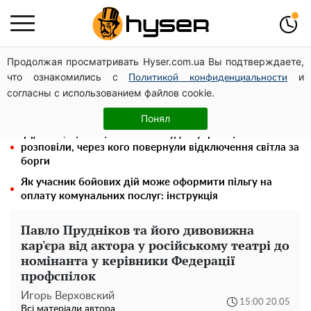
Продолжая просматривать Hyser.com.ua Вы подтверждаете,
Місяць без світла, лютий холод та комунальні платежі
что ознакомились с
и
на тисячі гривень: народ "ламають" у відключення
Политикой конфиденциальности
согласны с использованием файлов cookie.
Олена Тополя злив відео – це далеко не все: фронтмен
"Антитіла" Тарас Тополя став наступним
Понял
"Думали, що за це нічого не буде": українцям
розповіли, через кого повернули відключення світла за
борги
Як учасник бойових дій може оформити пільгу на
оплату комунальних послуг: інструкція
Павло Прудніков та його дивовижна
кар'єра від актора у російському театрі до
номінанта у керівники Федерації
профспілок
Игорь Верховский
15:00 20.05
Всі матеріали автора