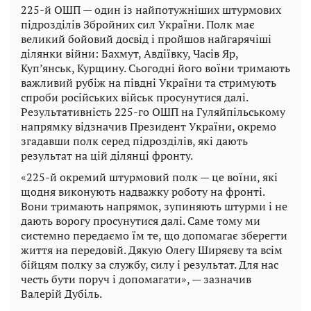
225-й ОШП — один із найпотужніших штурмових
підрозділів Збройних сил України. Полк має
великий бойовий досвід і пройшов найгарячіші
ділянки війни: Бахмут, Авдіївку, Часів Яр,
Куп’янськ, Курщину. Сьогодні його воїни тримають
важливий рубіж на півдні України та стримують
спроби російських військ просунутися далі.
Результативність 225-го ОШП на Гуляйпільському
напрямку відзначив Президент України, окремо
згадавши полк серед підрозділів, які дають
результат на цій ділянці фронту.
«225-й окремий штурмовий полк — це воїни, які
щодня виконують надважку роботу на фронті.
Вони тримають напрямок, зупиняють штурми і не
дають ворогу просунутися далі. Саме тому ми
системно передаємо їм те, що допомагає зберегти
життя на передовій. Дякую Олегу Ширяєву та всім
бійцям полку за службу, силу і результат. Для нас
честь бути поруч і допомагати», — зазначив
Валерій Дубіль.