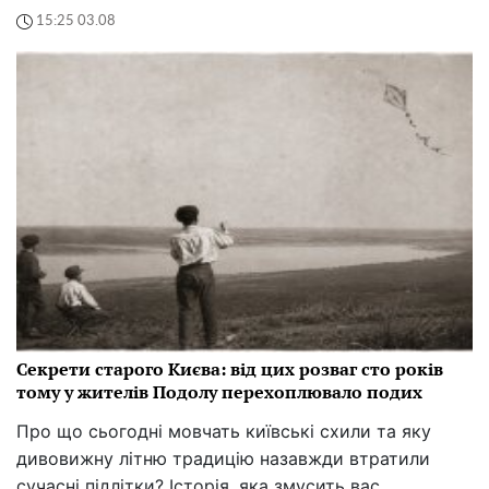
15:25 03.08
Секрети старого Києва: від цих розваг сто років
тому у жителів Подолу перехоплювало подих
Про що сьогодні мовчать київські схили та яку
дивовижну літню традицію назавжди втратили
сучасні підлітки? Історія, яка змусить вас