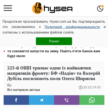
Продолжая просматривать Hyser.com.ua Вы подтверждаете,
Олена Тополя злив відео – це далеко не все: фронтмен
что ознакомились с
и
"Антитіла" Тарас Тополя став наступним
Политикой конфиденциальности
согласны с использованием файлов cookie.
Повністю гола Анна Трінчер блиснула "принадами":
таких розмірів ви ще не бачили
Понял
Весь секрет в одній таблетці аспірину: рецепт хрумкої
та соковитої капусти на зиму. Навіть п'яти банок вам
буде мало
225-й ОШП тримає один із найважчих
напрямків фронту: БФ «Надія» та Валерій
Дубіль посилюють полк Олега Ширяєва
Ro
20:10 19.05
Всі матеріали автора