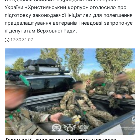
України «Християнський корпус» оголосило про
підготовку законодавчої ініціативи для полегшення
працевлаштування ветеранів і невдовзі запропонує
її депутатам Верховної Ради.
17:30 31.07
Технології, люди та остання точка: як воює