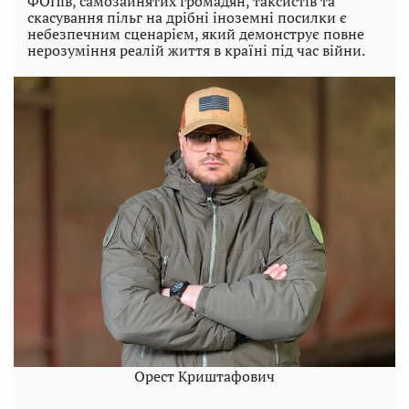
ФОПів, самозайнятих громадян, таксистів та
скасування пільг на дрібні іноземні посилки є
небезпечним сценарієм, який демонструє повне
нерозуміння реалій життя в країні під час війни.
Орест Криштафович