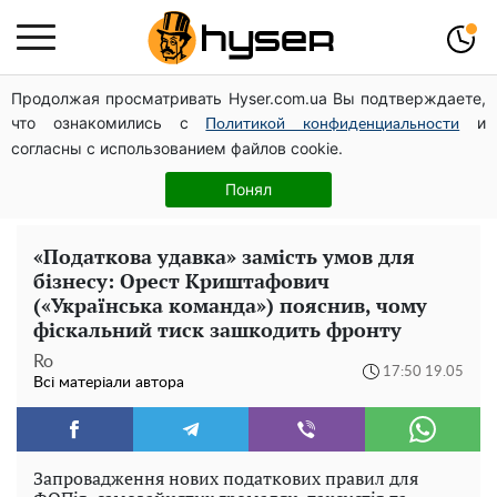
Продолжая просматривать Hyser.com.ua Вы подтверждаете,
Українська авіатранспортна асоціація звернулася до
что ознакомились с
и
Мінфіну із закликом уніфікувати оподаткування
Политикой конфиденциальности
согласны с использованием файлов cookie.
авіалізингу
"Холостячка" Ксенія Мішина перестаралася і блиснула
Понял
зоною бікіні: надто широко розсунула
«Податкова удавка» замість умов для
бізнесу: Орест Криштафович
(«Українська команда») пояснив, чому
фіскальний тиск зашкодить фронту
Ro
17:50 19.05
Всі матеріали автора
Запровадження нових податкових правил для