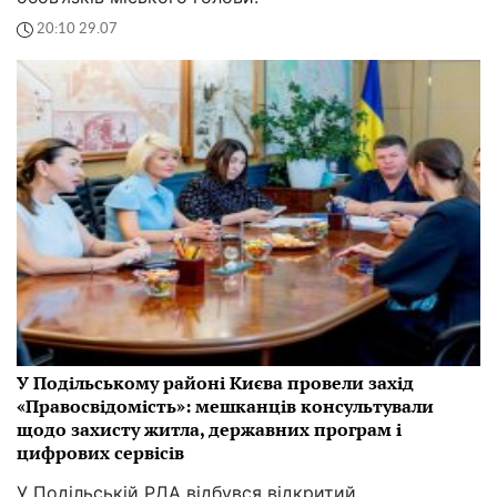
20:10 29.07
У Подільському районі Києва провели захід
«Правосвідомість»: мешканців консультували
щодо захисту житла, державних програм і
цифрових сервісів
У Подільській РДА відбувся відкритий