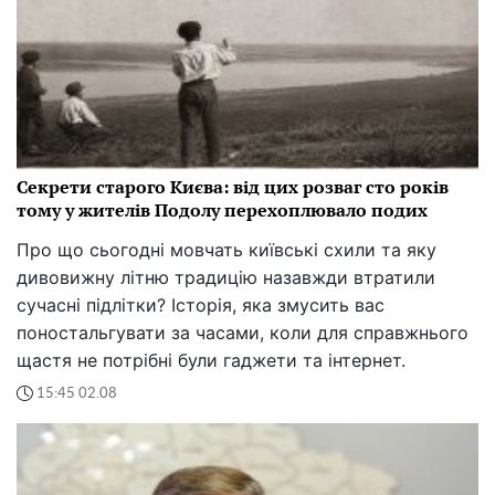
Секрети старого Києва: від цих розваг сто років
тому у жителів Подолу перехоплювало подих
Про що сьогодні мовчать київські схили та яку
дивовижну літню традицію назавжди втратили
сучасні підлітки? Історія, яка змусить вас
поностальгувати за часами, коли для справжнього
щастя не потрібні були гаджети та інтернет.
15:45 02.08