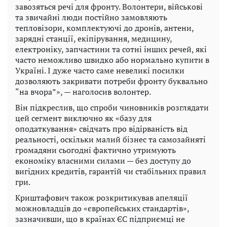
завозяться речі для фронту. Волонтери, військові
та звичайні люди постійно замовляють
тепловізори, комплектуючі до дронів, антени,
зарядні станції, екіпірування, медицину,
електроніку, запчастини та сотні інших речей, які
часто неможливо швидко або нормально купити в
Україні. І дуже часто саме невеликі посилки
дозволяють закривати потреби фронту буквально
“на вчора”», — наголосив волонтер.
Він підкреслив, що спроби чиновників розглядати
цей сегмент виключно як «базу для
оподаткування» свідчать про відірваність від
реальності, оскільки малий бізнес та самозайняті
громадяни сьогодні фактично утримують
економіку власними силами — без доступу до
вигідних кредитів, гарантій чи стабільних правил
гри.
Криштафович також розкритикував апеляції
можновладців до «європейських стандартів»,
зазначивши, що в країнах ЄС підприємці не