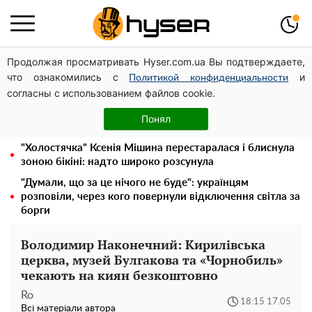
Продолжая просматривать Hyser.com.ua Вы подтверждаете,
Українська авіатранспортна асоціація звернулася до
что ознакомились с
и
Мінфіну із закликом уніфікувати оподаткування
Политикой конфиденциальности
согласны с использованием файлов cookie.
авіалізингу
Повністю гола Анна Трінчер блиснула "принадами":
Понял
таких розмірів ви ще не бачили
"Холостячка" Ксенія Мішина перестаралася і блиснула
зоною бікіні: надто широко розсунула
"Думали, що за це нічого не буде": українцям
розповіли, через кого повернули відключення світла за
борги
Володимир Наконечний: Кирилівська
церква, музей Булгакова та «Чорнобиль»
чекають на киян безкоштовно
Ro
18:15 17.05
Всі матеріали автора