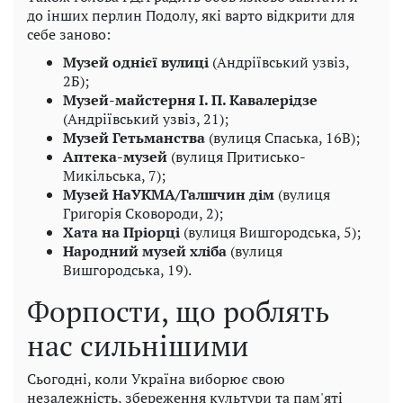
до інших перлин Подолу, які варто відкрити для
себе заново:
Музей однієї вулиці
(Андріївський узвіз,
2Б);
Музей-майстерня І. П. Кавалерідзе
(Андріївський узвіз, 21);
Музей Гетьманства
(вулиця Спаська, 16B);
Аптека-музей
(вулиця Притисько-
Микільська, 7);
Музей НаУКМА/Галшчин дім
(вулиця
Григорія Сковороди, 2);
Хата на Пріорці
(вулиця Вишгородська, 5);
Народний музей хліба
(вулиця
Вишгородська, 19).
Форпости, що роблять
нас сильнішими
Сьогодні, коли Україна виборює свою
незалежність, збереження культури та пам'яті