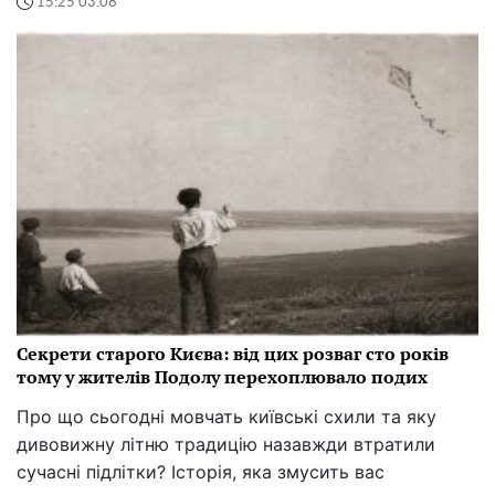
15:25 03.08
Секрети старого Києва: від цих розваг сто років
тому у жителів Подолу перехоплювало подих
Про що сьогодні мовчать київські схили та яку
дивовижну літню традицію назавжди втратили
сучасні підлітки? Історія, яка змусить вас