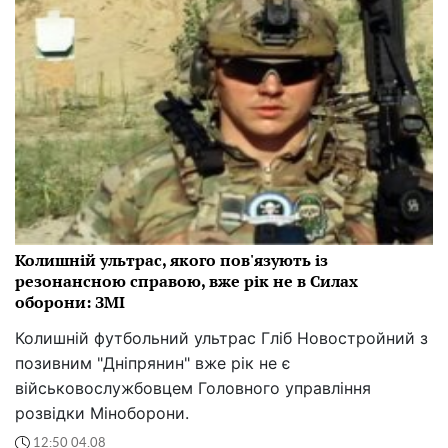
Колишній ультрас, якого пов'язують із
резонансною справою, вже рік не в Силах
оборони: ЗМІ
Колишній футбольний ультрас Гліб Новостройний з
позивним "Дніпрянин" вже рік не є
військовослужбовцем Головного управління
розвідки Міноборони.
12:50 04.08