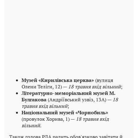
Музей «Кирилівська церква»
(вулиця
Олени Теліги, 12) —
18 травня вхід вільний
;
Літературно-меморіальний музей М.
Булгакова
(Андріївський узвіз, 13А) —
18
травня вхід вільний
;
Національний музей «Чорнобиль»
(провулок Хорива, 1) —
18 травня вхід
вільний
.
Також голова РДА радить обов'язково завітати й