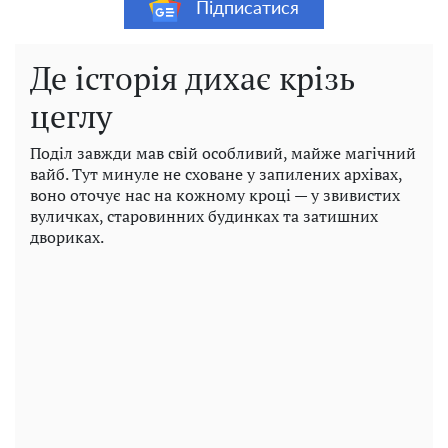
Підписатися
Де історія дихає крізь
цеглу
Поділ завжди мав свій особливий, майже магічний
вайб. Тут минуле не сховане у запилених архівах,
воно оточує нас на кожному кроці — у звивистих
вуличках, старовинних будинках та затишних
двориках.