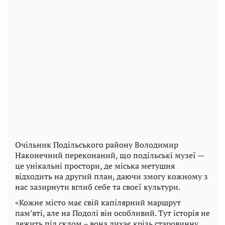
Очільник Подільського району Володимир
Наконечний переконаний, що подільські музеї —
це унікальні простори, де міська метушня
відходить на другий план, даючи змогу кожному з
нас зазирнути вглиб себе та своєї культури.
«Кожне місто має свій капілярний маршрут
пам’яті, але на Подолі він особливий. Тут історія не
лежить під склом – вона дихає крізь старовинну