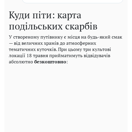
Куди піти: карта
подільських скарбів
У створеному путівнику є місця на будь-який смак
— від величних храмів до атмосферних
тематичних куточків. При цьому три культові
локації 18 травня прийматимуть відвідувачів
абсолютно
безкоштовно
: