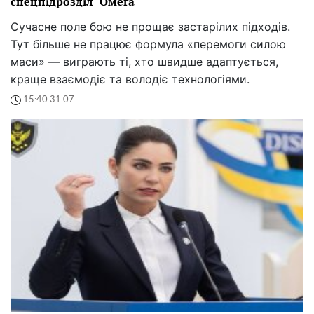
спецпідрозділ "Омега"
Сучасне поле бою не прощає застарілих підходів.
Тут більше не працює формула «перемоги силою
маси» — виграють ті, хто швидше адаптується,
краще взаємодіє та володіє технологіями.
15:40 31.07