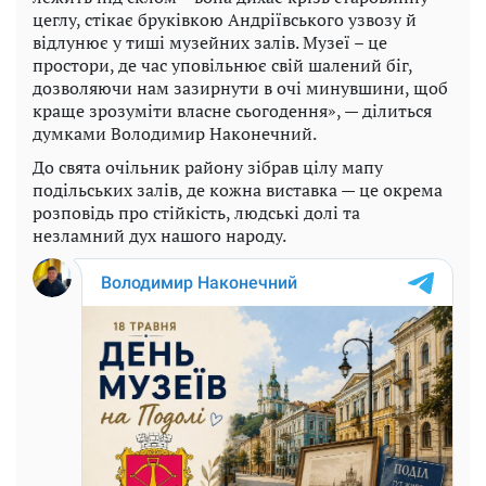
цеглу, стікає бруківкою Андріївського узвозу й
відлунює у тиші музейних залів. Музеї – це
простори, де час уповільнює свій шалений біг,
дозволяючи нам зазирнути в очі минувшини, щоб
краще зрозуміти власне сьогодення», — ділиться
думками Володимир Наконечний.
До свята очільник району зібрав цілу мапу
подільських залів, де кожна виставка — це окрема
розповідь про стійкість, людські долі та
незламний дух нашого народу.