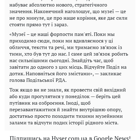
набуває абсолютно нового, стратегічного
значення. Наконечний наголошує, що музеї — це
не про минуле, це про наше коріння, яке дає сили
стояти прямо тут і зараз.
«Музеї – це наші форпости пам'яті. Поки мы
приходимо сюди, поки ми вдивляємося у ці
обличчя, тексти та речі, ми тримаємо зв’язок із
тими, хто був тут до нас. І саме цей зв’язок робить
нас сильнішими сьогодні. Знайдіть час, щоб
завітати до одного з цих місць. Відчуйте Поділ на
дотик. Наповніться його змістами», — закликає
голова Подільської РДА.
Тож якщо ви не знали, як провести свій вихідний
або куди прогулятися у понеділок — беріть цей
путівник на озброєння. Іноді, щоб
перезавантажитися й знайти внутрішню опору,
достатньо просто походити тихими музейними
залами та відчути подих історії рідного міста.
Підпишись на Hyser.com.ua в Google News!