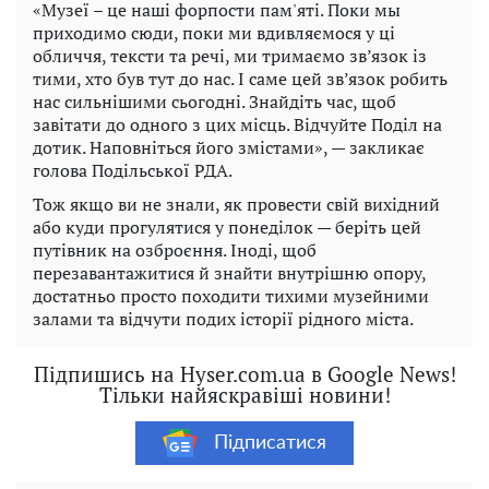
«Музеї – це наші форпости пам'яті. Поки мы
приходимо сюди, поки ми вдивляємося у ці
обличчя, тексти та речі, ми тримаємо зв’язок із
тими, хто був тут до нас. І саме цей зв’язок робить
нас сильнішими сьогодні. Знайдіть час, щоб
завітати до одного з цих місць. Відчуйте Поділ на
дотик. Наповніться його змістами», — закликає
голова Подільської РДА.
Тож якщо ви не знали, як провести свій вихідний
або куди прогулятися у понеділок — беріть цей
путівник на озброєння. Іноді, щоб
перезавантажитися й знайти внутрішню опору,
достатньо просто походити тихими музейними
залами та відчути подих історії рідного міста.
Підпишись на Hyser.com.ua в Google News!
Тільки найяскравіші новини!
Підписатися