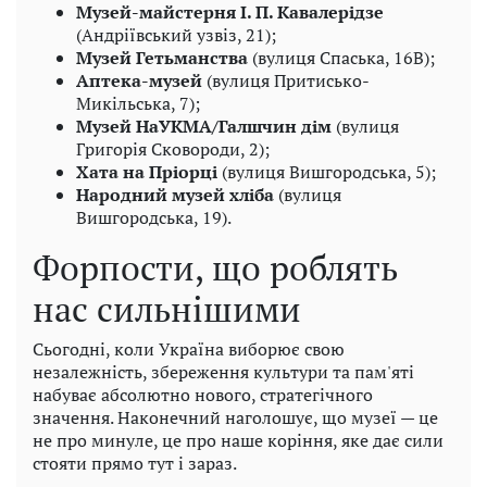
Музей-майстерня І. П. Кавалерідзе
(Андріївський узвіз, 21);
Музей Гетьманства
(вулиця Спаська, 16B);
Аптека-музей
(вулиця Притисько-
Микільська, 7);
Музей НаУКМА/Галшчин дім
(вулиця
Григорія Сковороди, 2);
Хата на Пріорці
(вулиця Вишгородська, 5);
Народний музей хліба
(вулиця
Вишгородська, 19).
Форпости, що роблять
нас сильнішими
Сьогодні, коли Україна виборює свою
незалежність, збереження культури та пам'яті
набуває абсолютно нового, стратегічного
значення. Наконечний наголошує, що музеї — це
не про минуле, це про наше коріння, яке дає сили
стояти прямо тут і зараз.