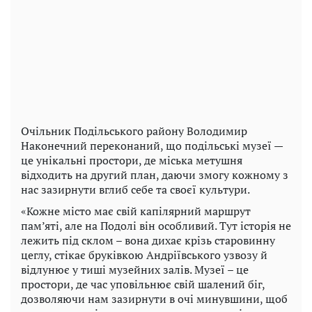
Очільник Подільського району Володимир
Наконечний переконаний, що подільські музеї —
це унікальні простори, де міська метушня
відходить на другий план, даючи змогу кожному з
нас зазирнути вглиб себе та своєї культури.
«Кожне місто має свій капілярний маршрут
пам’яті, але на Подолі він особливий. Тут історія не
лежить під склом – вона дихає крізь старовинну
цеглу, стікає бруківкою Андріївського узвозу й
відлунює у тиші музейних залів. Музеї – це
простори, де час уповільнює свій шалений біг,
дозволяючи нам зазирнути в очі минувшини, щоб