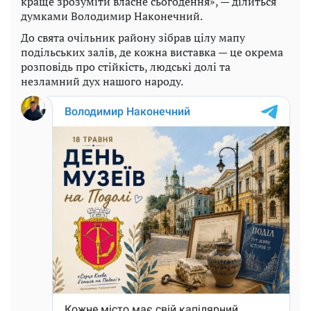
краще зрозуміти власне сьогодення», — ділиться
думками Володимир Наконечний.
До свята очільник району зібрав цілу мапу
подільських залів, де кожна виставка — це окрема
розповідь про стійкість, людські долі та
незламний дух нашого народу.