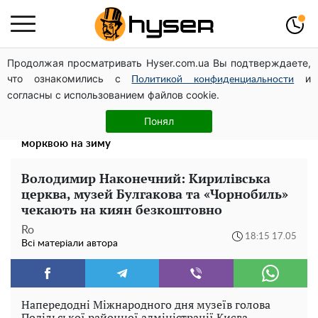
Продолжая просматривать Hyser.com.ua Вы подтверждаете,
Дрони із націнкою: Олександр Конотопський вивів
что ознакомились с
и
мільйони оборонного бюджету через фіктивну фірму в
Политикой конфиденциальности
согласны с использованием файлов cookie.
Естонії
Такої закуски завжди виявляється мало: рецепт
Понял
помідорів по-корейськи із солодким перцем та
морквою на зиму
Володимир Наконечний: Кирилівська
церква, музей Булгакова та «Чорнобиль»
чекають на киян безкоштовно
Ro
18:15 17.05
Всі матеріали автора
Напередодні Міжнародного дня музеїв голова
Подільської районної адміністрації Києва