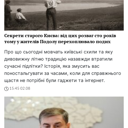
Секрети старого Києва: від цих розваг сто років
тому у жителів Подолу перехоплювало подих
Про що сьогодні мовчать київські схили та яку
дивовижну літню традицію назавжди втратили
сучасні підлітки? Історія, яка змусить вас
поностальгувати за часами, коли для справжнього
щастя не потрібні були гаджети та інтернет.
15:45 02.08