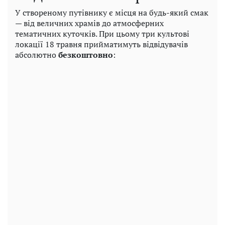
У створеному путівнику є місця на будь-який смак
— від величних храмів до атмосферних
тематичних куточків. При цьому три культові
локації 18 травня прийматимуть відвідувачів
абсолютно
безкоштовно
: