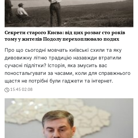
Секрети старого Києва: від цих розваг сто років
тому у жителів Подолу перехоплювало подих
Про що сьогодні мовчать київські схили та яку
дивовижну літню традицію назавжди втратили
сучасні підлітки? Історія, яка змусить вас
поностальгувати за часами, коли для справжнього
щастя не потрібні були гаджети та інтернет.
15:45 02.08