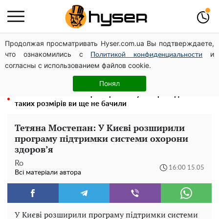
Продолжая просматривать Hyser.com.ua Вы подтверждаете,
Посол ОБСЄ вдруге відвідав місце російського удару
что ознакомились с
и
по житловому будинку на Подолі
Политикой конфиденциальности
согласны с использованием файлов cookie.
Гола Олена Тополя у цікавих позах змусила відвисати
щелепи: злив відео – було лише початком
Понял
Повністю гола Анна Трінчер блиснула "принадами":
таких розмірів ви ще не бачили
Тетяна Мостепан: У Києві розширили
програму підтримки системи охорони
здоров’я
Ro
16:00 15.05
Всі матеріали автора
У Києві розширили програму підтримки системи