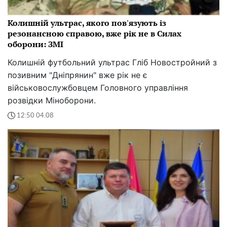
Колишній ультрас, якого пов'язують із
резонансною справою, вже рік не в Силах
оборони: ЗМІ
Колишній футбольний ультрас Гліб Новостройний з
позивним "Дніпрянин" вже рік не є
військовослужбовцем Головного управління
розвідки Міноборони.
12:50 04.08