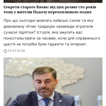
Секрети старого Києва: від цих розваг сто років
тому у жителів Подолу перехоплювало подих
Про що сьогодні мовчать київські схили та яку
дивовижну літню традицію назавжди втратили
сучасні підлітки? Історія, яка змусить вас
поностальгувати за часами, коли для справжнього
щастя не потрібні були гаджети та інтернет.
15:45 02.08