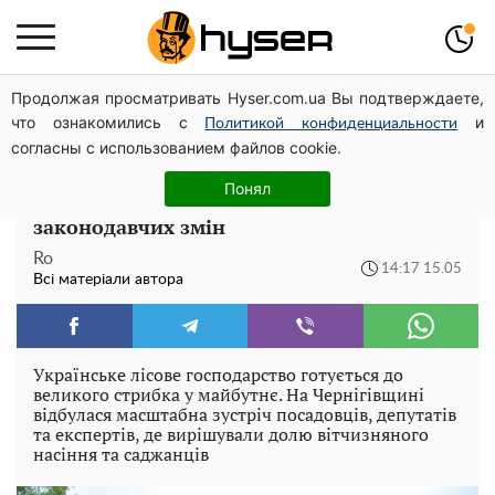
Продолжая просматривать Hyser.com.ua Вы подтверждаете,
Жаль, що таке зараз не роблять для села: як виглядав
что ознакомились с
и
рідкісний ЗАЗ "Таврія" італійської збірки
Политикой конфиденциальности
согласны с использованием файлов cookie.
Відновлення лісів за стандартами ЄС:
Понял
Ігор Зубович пояснив важливість нових
законодавчих змін
Ro
14:17 15.05
Всі матеріали автора
Українське лісове господарство готується до
великого стрибка у майбутнє. На Чернігівщині
відбулася масштабна зустріч посадовців, депутатів
та експертів, де вирішували долю вітчизняного
насіння та саджанців