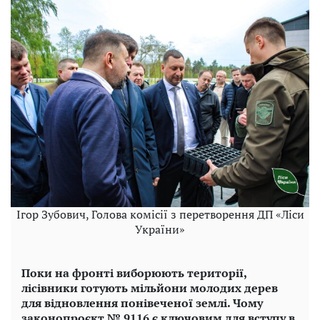
Ігор Зубович, Голова комісії з перетворення ДП «Ліси
України»
Поки на фронті виборюють території,
лісівники готують мільйони молодих дерев
для відновлення понівеченої землі. Чому
законопроєкт № 9116 є ключовим для вступу в