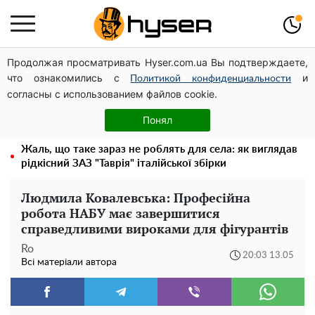
Продолжая просматривать Hyser.com.ua Вы подтверждаете,
Дрони із націнкою: Олександр Конотопський вивів
что ознакомились с
и
мільйони оборонного бюджету через фіктивну фірму в
Политикой конфиденциальности
согласны с использованием файлов cookie.
Естонії
Олена Тополя злив відео – це далеко не все: фронтмен
Понял
"Антитіла" Тарас Тополя став наступним
Жаль, що таке зараз не роблять для села: як виглядав
рідкісний ЗАЗ "Таврія" італійської збірки
Людмила Ковалевська: Професійна
робота НАБУ має завершитися
справедливими вироками для фігурантів
Ro
20:03 13.05
Всі матеріали автора