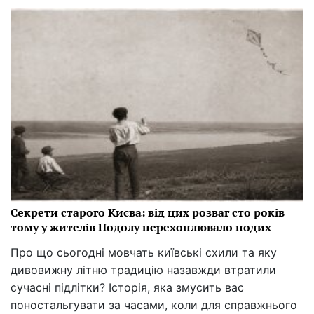
Секрети старого Києва: від цих розваг сто років
тому у жителів Подолу перехоплювало подих
Про що сьогодні мовчать київські схили та яку
дивовижну літню традицію назавжди втратили
сучасні підлітки? Історія, яка змусить вас
поностальгувати за часами, коли для справжнього