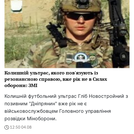
Колишній ультрас, якого пов'язують із
резонансною справою, вже рік не в Силах
оборони: ЗМІ
Колишній футбольний ультрас Гліб Новостройний з
позивним "Дніпрянин" вже рік не є
військовослужбовцем Головного управління
розвідки Міноборони.
12:50 04.08