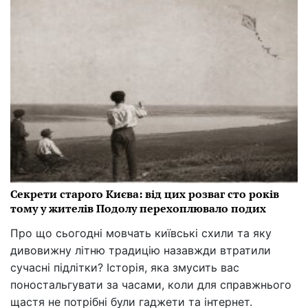
Секрети старого Києва: від цих розваг сто років
тому у жителів Подолу перехоплювало подих
Про що сьогодні мовчать київські схили та яку
дивовижну літню традицію назавжди втратили
сучасні підлітки? Історія, яка змусить вас
поностальгувати за часами, коли для справжнього
щастя не потрібні були гаджети та інтернет.