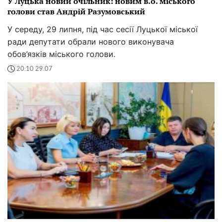
У Луцька новий очільник: новим в.о. міського
голови став Андрій Разумовський
У середу, 29 липня, під час сесії Луцької міської
ради депутати обрали нового виконувача
обов’язків міського голови.
20:10 29.07