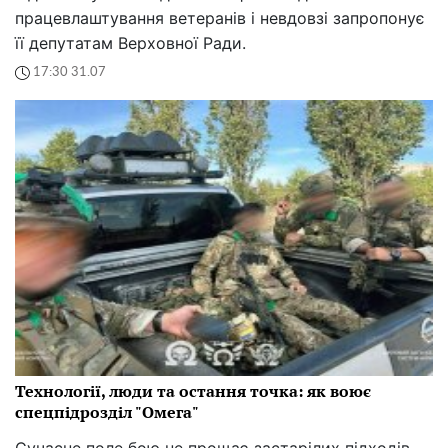
працевлаштування ветеранів і невдовзі запропонує
її депутатам Верховної Ради.
17:30 31.07
Технології, люди та остання точка: як воює
спецпідрозділ "Омега"
Сучасне поле бою не прощає застарілих підходів.