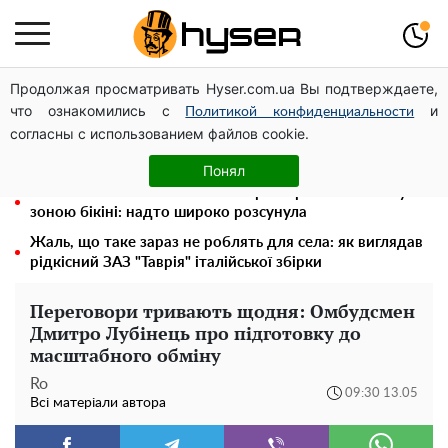
Продолжая просматривать Hyser.com.ua Вы подтверждаете,
Олена Тополя злив відео – це далеко не все: фронтмен
что ознакомились с
и
"Антитіла" Тарас Тополя став наступним
Политикой конфиденциальности
согласны с использованием файлов cookie.
Повністю гола Анна Трінчер блиснула "принадами":
таких розмірів ви ще не бачили
Понял
"Холостячка" Ксенія Мішина перестаралася і блиснула
зоною бікіні: надто широко розсунула
Жаль, що таке зараз не роблять для села: як виглядав
рідкісний ЗАЗ "Таврія" італійської збірки
Переговори тривають щодня: Омбудсмен
Дмитро Лубінець про підготовку до
масштабного обміну
Ro
09:30 13.05
Всі матеріали автора