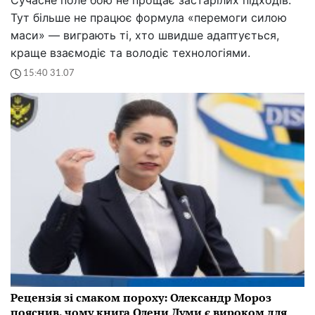
Тут більше не працює формула «перемоги силою
маси» — виграють ті, хто швидше адаптується,
краще взаємодіє та володіє технологіями.
15:40 31.07
Рецензія зі смаком пороху: Олександр Мороз
пояснив, чому книга Олени Думи є вироком для