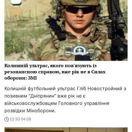
Колишній ультрас, якого пов'язують із
резонансною справою, вже рік не в Силах
оборони: ЗМІ
Колишній футбольний ультрас Гліб Новостройний з
позивним "Дніпрянин" вже рік не є
військовослужбовцем Головного управління
розвідки Міноборони.
12:50 04.08