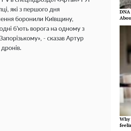
пці, які з першого дня
DNA 
Abou
ення боронили Київщину,
годні б’ють ворога на одному з
Запорізькому», - сказав Артур
 дронів.
Why t
feeli