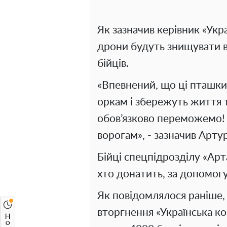
Як зазначив керівник «Укр
дрони будуть знищувати в
бійців.
«Впевнений, що ці пташки
оркам і збережуть життя т
обов’язково переможемо! С
ворогам», - зазначив Арту
Бійці спецпідрозділу «Арт
хто донатить, за допомогу
Як повідомлялося раніше,
вторгнення «Українська к