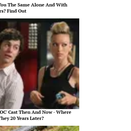
You The Same Alone And With
rs? Find Out
 OC' Cast Then And Now - Where
They 20 Years Later?