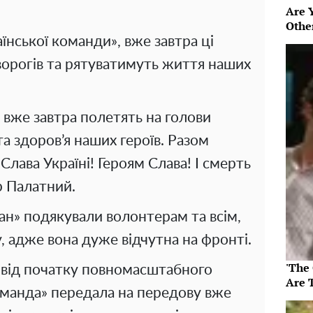
Are 
Othe
аїнської команди», вже завтра ці
орогів та рятуватимуть життя наших
 вже завтра полетять на голови
а здоров’я наших героїв. Разом
лава Україні! Героям Слава! І смерть
р Палатний.
ан» подякували волонтерам та всім,
, адже вона дуже відчутна на фронті.
'The
 від початку повномасштабного
Are 
оманда» передала на передову вже