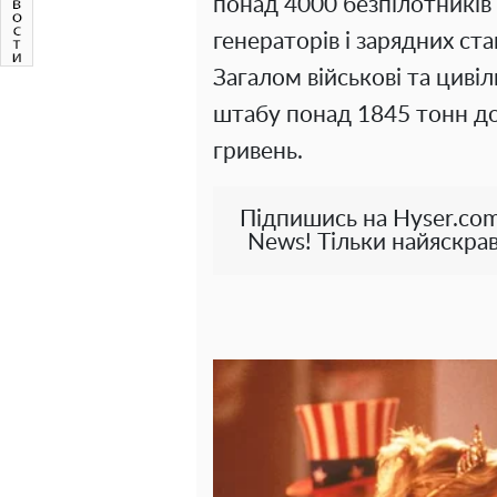
понад 4000 безпілотників р
генераторів і зарядних ста
Загалом військові та циві
штабу понад 1845 тонн до
гривень.
Підпишись на Hyser.com
News! Тільки найяскрав