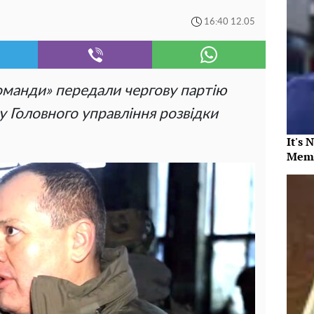
16:40 12.05
оманди» передали чергову партію
у Головного управління розвідки
It's 
Memb