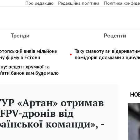
Про редакцію
Редакційна політика
Політика конфіде
Тренди
Рецепти
отопський вивів мільйони
Таку смакоту ви відкриватим
у фірму в Естонії
помідорів дольками з цибул
ину: рецепт хрумкої та
п'яти банок вам буде мало
НО
ГУР «Артан» отримав
FPV-дронів від
аїнської команди», -