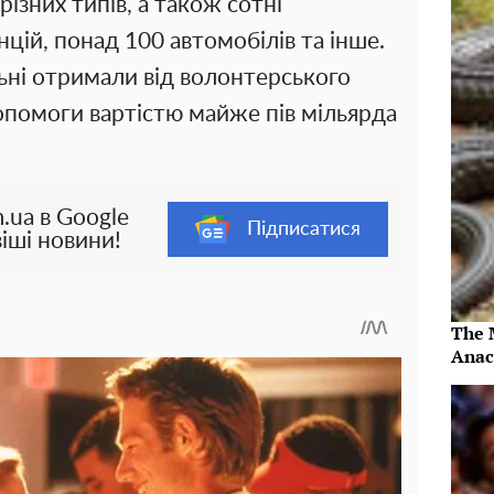
ізних типів, а також сотні
нцій, понад 100 автомобілів та інше.
льні отримали від волонтерського
помоги вартістю майже пів мільярда
.ua в Google
Підписатися
іші новини!
The 
Anac