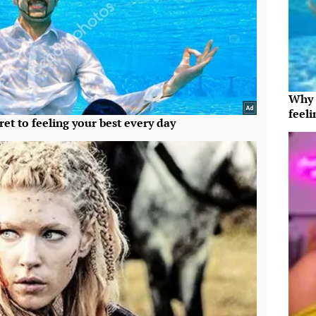
Why t
feeli