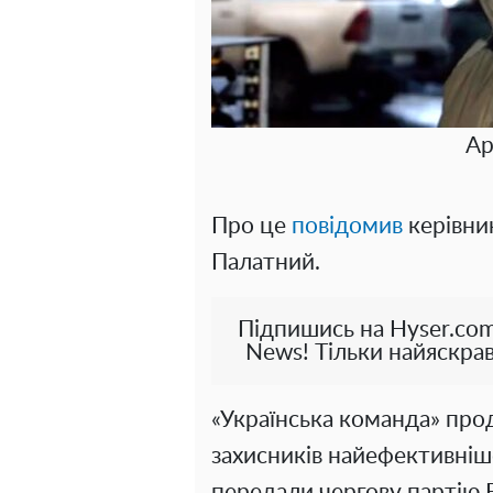
Ар
Про це
повідомив
керівни
Палатний.
Підпишись на Hyser.com
News! Тільки найяскрав
«Українська команда» про
захисників найефективніш
передали чергову партію 