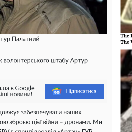
The 
тур Палатний
The 
к волонтерського штабу Артур
.ua в Google
Підписатися
іші новини!
довжує забезпечувати наших
ою зброєю цієї війни – дронами. Ми
FPV в спецпідрозділ «Артан» ГУР