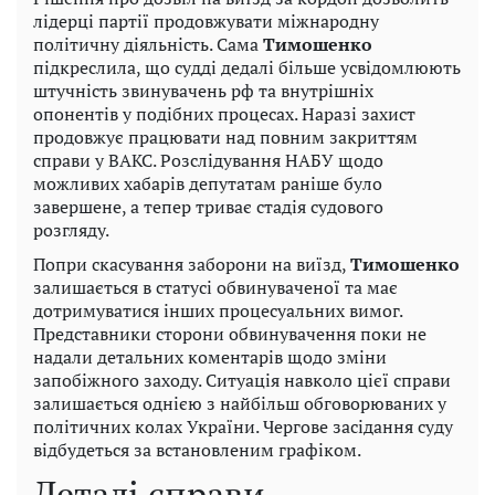
лідерці партії продовжувати міжнародну
політичну діяльність. Сама
Тимошенко
підкреслила, що судді дедалі більше усвідомлюють
штучність звинувачень рф та внутрішніх
опонентів у подібних процесах. Наразі захист
продовжує працювати над повним закриттям
справи у ВАКС. Розслідування НАБУ щодо
можливих хабарів депутатам раніше було
завершене, а тепер триває стадія судового
розгляду.
Попри скасування заборони на виїзд,
Тимошенко
залишається в статусі обвинуваченої та має
дотримуватися інших процесуальних вимог.
Представники сторони обвинувачення поки не
надали детальних коментарів щодо зміни
запобіжного заходу. Ситуація навколо цієї справи
залишається однією з найбільш обговорюваних у
політичних колах України. Чергове засідання суду
відбудеться за встановленим графіком.
Деталі справи