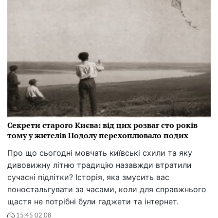
Секрети старого Києва: від цих розваг сто років
тому у жителів Подолу перехоплювало подих
Про що сьогодні мовчать київські схили та яку
дивовижну літню традицію назавжди втратили
сучасні підлітки? Історія, яка змусить вас
поностальгувати за часами, коли для справжнього
щастя не потрібні були гаджети та інтернет.
15:45 02.08