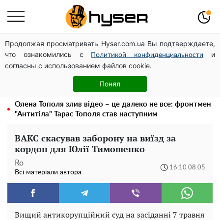
Продолжая просматривать Hyser.com.ua Вы подтверждаете,
Українська авіатранспортна асоціація звернулася до
что ознакомились с
и
Мінфіну із закликом уніфікувати оподаткування
Политикой конфиденциальности
согласны с использованием файлов cookie.
авіалізингу
Гола Олена Тополя у цікавих позах змусила відвисати
Понял
щелепи: злив відео – було лише початком
Олена Тополя злив відео – це далеко не все: фронтмен
"Антитіла" Тарас Тополя став наступним
ВАКС скасував заборону на виїзд за
кордон для Юлії Тимошенко
Ro
16:10 08.05
Всі матеріали автора
Вищий антикорупційний суд на засіданні 7 травня