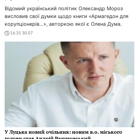
Відомий український політик Олександр Мороз
висловив свої думки щодо книги «Армагедон для
корупціонерів…», авторкою якої є Олена Дума.
16:31 30.07
У Луцька новий очільник: новим в.о. міського
голови став Андрій Разумовський