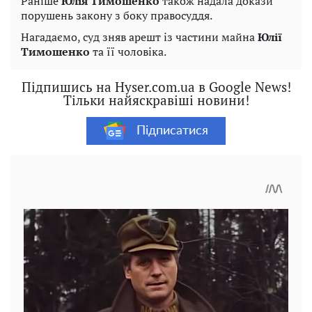
Раніше
Юлія Тимошенко
також надала докази
порушень закону з боку правосуддя.
Нагадаємо, суд зняв арешт із частини майна
Юлії
Тимошенко
та її чоловіка.
Підпишись на Hyser.com.ua в Google News!
Тільки найяскравіші новини!
Підписатися