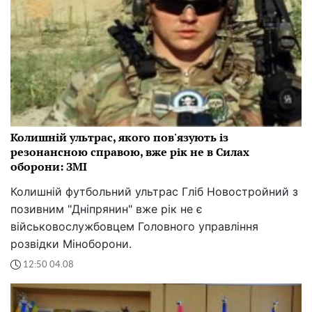
Колишній ультрас, якого пов'язують із
резонансною справою, вже рік не в Силах
оборони: ЗМІ
Колишній футбольний ультрас Гліб Новостройний з
позивним "Дніпрянин" вже рік не є
військовослужбовцем Головного управління
розвідки Міноборони.
12:50 04.08