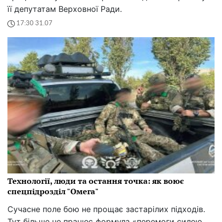
її депутатам Верховної Ради.
17:30 31.07
Технології, люди та остання точка: як воює
спецпідрозділ "Омега"
Сучасне поле бою не прощає застарілих підходів.
Тут більше не працює формула «перемоги силою