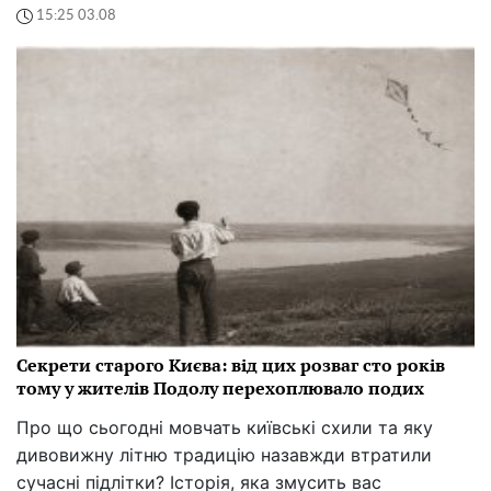
15:25 03.08
Секрети старого Києва: від цих розваг сто років
тому у жителів Подолу перехоплювало подих
Про що сьогодні мовчать київські схили та яку
дивовижну літню традицію назавжди втратили
сучасні підлітки? Історія, яка змусить вас