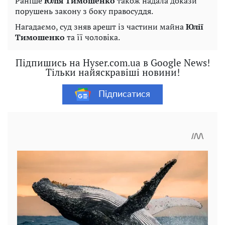
Раніше
Юлія Тимошенко
також надала докази
порушень закону з боку правосуддя.
Нагадаємо, суд зняв арешт із частини майна
Юлії
Тимошенко
та її чоловіка.
Підпишись на Hyser.com.ua в Google News!
Тільки найяскравіші новини!
Підписатися