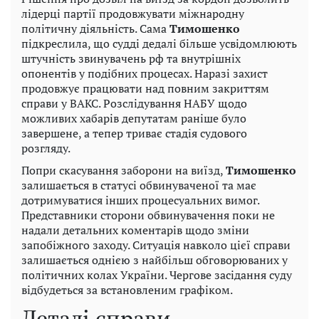
лідерці партії продовжувати міжнародну
політичну діяльність. Сама
Тимошенко
підкреслила, що судді дедалі більше усвідомлюють
штучність звинувачень рф та внутрішніх
опонентів у подібних процесах. Наразі захист
продовжує працювати над повним закриттям
справи у ВАКС. Розслідування НАБУ щодо
можливих хабарів депутатам раніше було
завершене, а тепер триває стадія судового
розгляду.
Попри скасування заборони на виїзд,
Тимошенко
залишається в статусі обвинуваченої та має
дотримуватися інших процесуальних вимог.
Представники сторони обвинувачення поки не
надали детальних коментарів щодо зміни
запобіжного заходу. Ситуація навколо цієї справи
залишається однією з найбільш обговорюваних у
політичних колах України. Чергове засідання суду
відбудеться за встановленим графіком.
Деталі справи