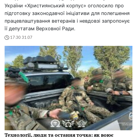
України «Християнський корпус» оголосило про
підготовку законодавчої ініціативи для полегшення
працевлаштування ветеранів і невдовзі запропонує
її депутатам Верховної Ради.
17:30 31.07
Технології, люди та остання точка: як воює