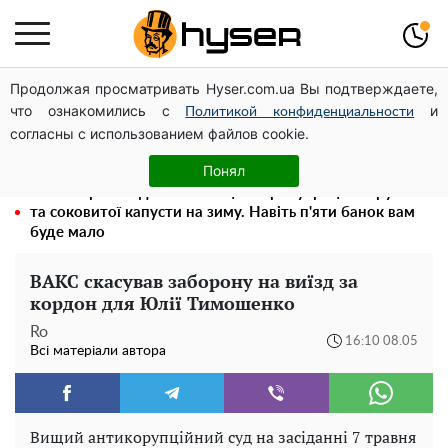
Продолжая просматривать Hyser.com.ua Вы подтверждаете,
Чи може Поштова площа стати головною точкою
что ознакомились с
и
входу до історичного Києва
Политикой конфиденциальности
согласны с использованием файлов cookie.
Повністю гола Анна Трінчер блиснула "принадами":
таких розмірів ви ще не бачили
Понял
Весь секрет в одній таблетці аспірину: рецепт хрумкої
та соковитої капусти на зиму. Навіть п'яти банок вам
буде мало
ВАКС скасував заборону на виїзд за
кордон для Юлії Тимошенко
Ro
16:10 08.05
Всі матеріали автора
Вищий антикорупційний суд на засіданні 7 травня