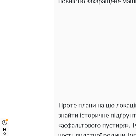
повністю захаращене маш
Проте плани на цю локацію
знайти історичне підґрун
«асфальтового пустиря». 
честь видатної родини Туп