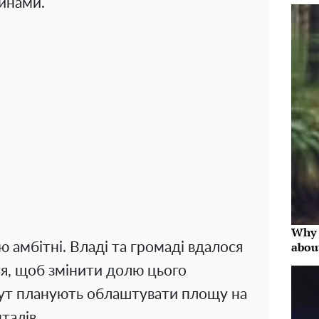
инами.
Why 
abou
 амбітні. Владі та громаді вдалося
тя, щоб змінити долю цього
Тут планують облаштувати площу на
талів.