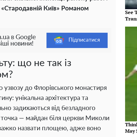
а «Стародавній Київ» Романом
See T
Tran
.ua в Google
Підписатися
іші новини!
ту: що не так із
ом?
о узвозу до Флорівського монастиря
ину: унікальна архітектура та
льно задихаються від безладного
 точка — майдан біля церкви Миколи
Thin
 важко назвати площею, адже воно
May 