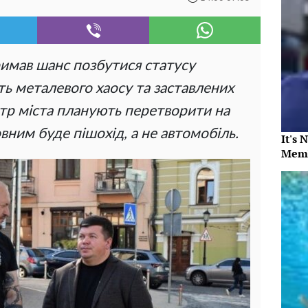
имав шанс позбутися статусу
сть металевого хаосу та заставлених
нтр міста планують перетворити на
вним буде пішохід, а не автомобіль.
It's 
Memb