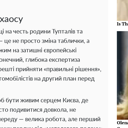
 хаосу
Is Th
і на честь родини Тупталів та
— це не просто зміна таблички, а
жим на затишні європейські
конечний, глибока експертиза
решті прийняти «правильні рішення»,
втомобілістів на другий план перед
щоб бути живим серцем Києва, де
сто подивитися довкола, не
переду — велика робота, але перший
Olen