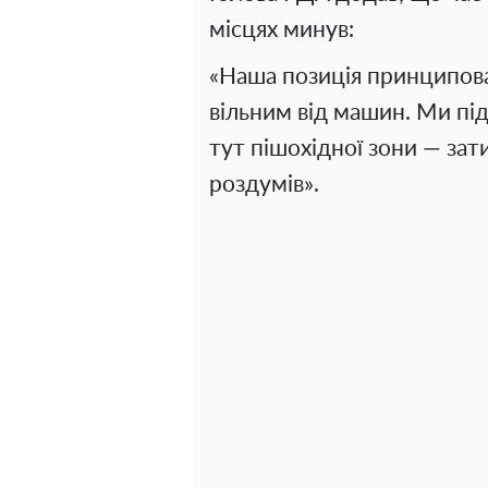
місцях минув:
«Наша позиція принципова
вільним від машин. Ми пі
тут пішохідної зони — за
роздумів».