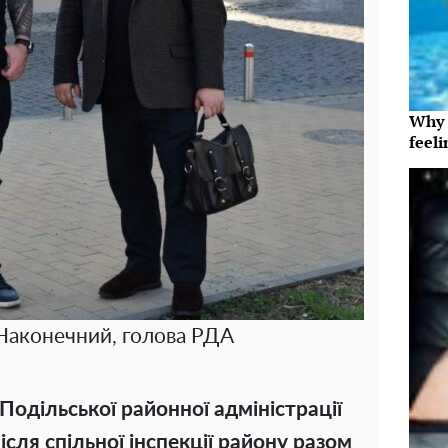
Why t
feeli
аконечний, голова РДА
Подільської районної адміністрації
ля спільної інспекції району разом