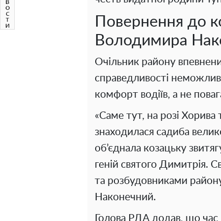
Повернення до к
Володимира Нак
Очільник району впевнени
справедливості неможливе,
комфорт водіїв, а не пова
«Саме тут, на розі Хорива
знаходилася садиба велико
об’єднала козацьку звитяг
геній святого Димитрія. С
та розбудовниками район
Наконечний.
Голова РДА додав, що час 