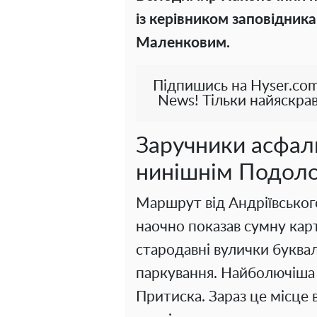
із керівником заповідник
Маленковим.
Підпишись на Hyser.com
News! Тільки найяскрав
Заручники асфаль
нинішнім Подол
Маршрут від Андріївськог
наочно показав сумну карт
стародавні вулички буква
паркування. Найболючіша
Притиска. Зараз це місце