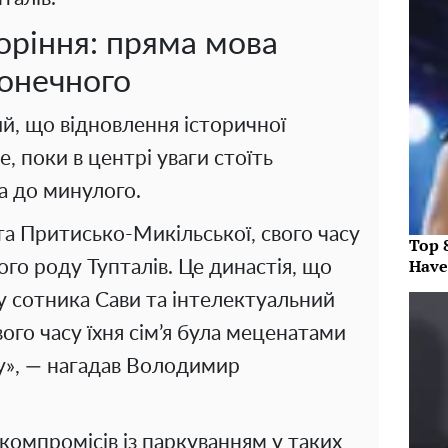
оріння: пряма мова
онечного
й, що відновлення історичної
 поки в центрі уваги стоїть
га до минулого.
 та Притисько-Микільської, свого часу
Top 
Have
го роду Тупталів. Це династія, що
у сотника Сави та інтелектуальний
вого часу їхня сім’я була меценатами
у», — нагадав Володимир
компромісів із паркуванням у таких