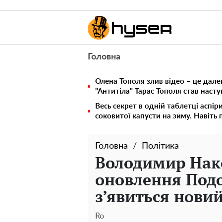
Головна
Олена Тополя злив відео – це дале
"Антитіла" Тарас Тополя став наст
Весь секрет в одній таблетці аспір
соковитої капусти на зиму. Навіть 
Головна
Політика
Володимир Нак
оновлення Подо
з’явиться нови
Ro