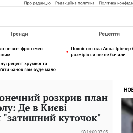
Про редакцію
Редакційна політика
Політика конфіде
Тренди
Рецепти
ко не все: фронтмен
Повністю гола Анна Трінчер
упним
розмірів ви ще не бачили
ину: рецепт хрумкої та
п'яти банок вам буде мало
НО
онечний розкрив план
лу: Де в Києві
й "затишний куточок"
14:00 07.05