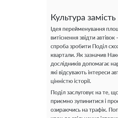
Культура замість
Ідея перейменування площ
витіснення звідти автівок 
спроба зробити Поділ схо
квартали. Як зазначив На
дослідників допомагає на
які відсувають інтереси а
цінністю історії.
Поділ заслуговує на те, 
приємно зупинитися і про
озираючись на трафік. По