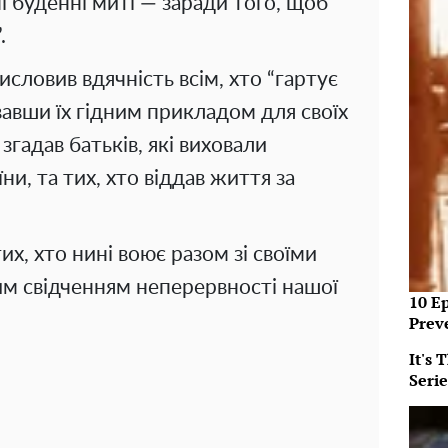
ні буденні миті — заради того, щоб
.
висловив вдячність всім, хто “гартує
вавши їх гідним прикладом для своїх
 згадав батьків, які виховали
ни, та тих, хто віддав життя за
их, хто нині воює разом зі своїми
им свідченням неперервності нашої
10 E
Prev
It's
Serie