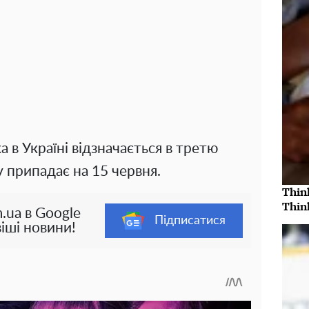
 в Україні відзначається в третю
у припадає на 15 червня.
Thin
Thin
.ua в Google
Підписатися
іші новини!