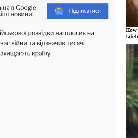
.ua в Google
Підписатися
іші новини!
How 
ійськової розвідки наголосив на
Lifel
 час війни та відзначив тисячі
 захищають країну.