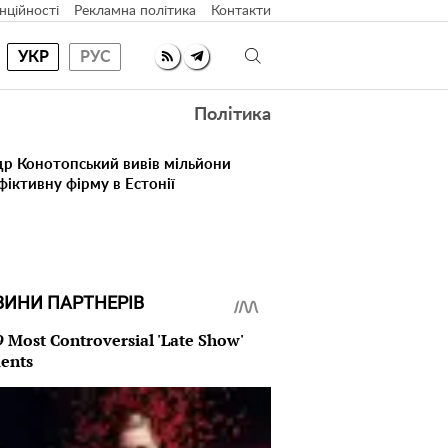
нційності
Рекламна політика
Контакти
УКР
РУС
Політика
др Конотопський вивів мільйони
іктивну фірму в Естонії
ВИНИ ПАРТНЕРІВ
9 Most Controversial 'Late Show'
ents