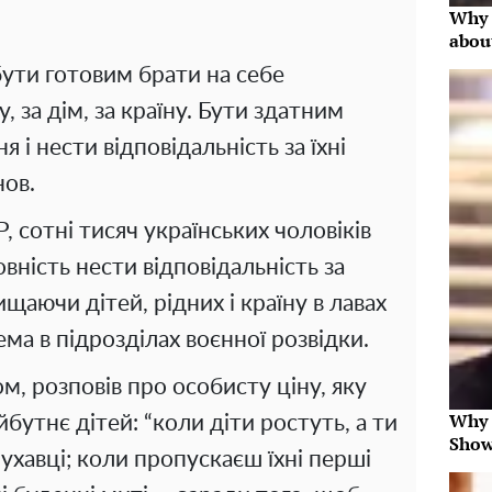
Why 
abou
бути готовим брати на себе
у, за дім, за країну. Бути здатним
 і нести відповідальність за їхні
нов.
, сотні тисяч українських чоловіків
ність нести відповідальність за
щаючи дітей, рідних і країну в лавах
ема в підрозділах воєнної розвідки.
м, розповів про особисту ціну, яку
Why 
бутнє дітей: “коли діти ростуть, а ти
Show
лухавці; коли пропускаєш їхні перші