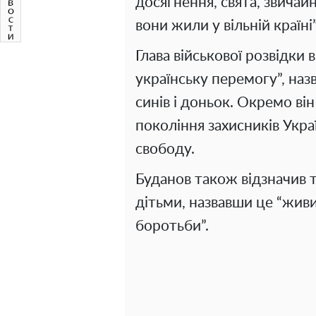
досягнення, свята, звичай
вони жили у вільній країні”
Глава військової розвідки 
українську перемогу”, наз
синів і доньок. Окремо він
покоління захисників Украї
свободу.
Буданов також відзначив т
дітьми, назвавши це “жив
боротьби”.