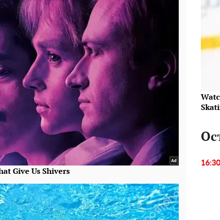
Watc
Skat
Ос
16:3