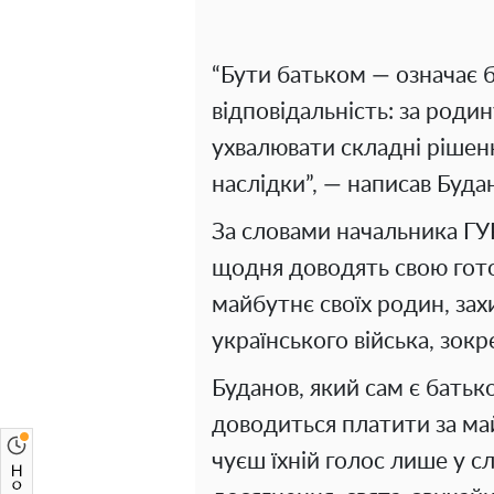
“Бути батьком — означає 
відповідальність: за родин
ухвалювати складні рішення
наслідки”, — написав Буда
За словами начальника ГУР
щодня доводять свою готов
майбутнє своїх родин, захи
українського війська, зокр
Буданов, який сам є батько
доводиться платити за май
чуєш їхній голос лише у с