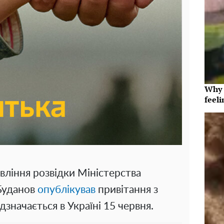
Why t
feeli
вління розвідки Міністерства
Буданов
опублікував
привітання з
дзначається в Україні 15 червня.