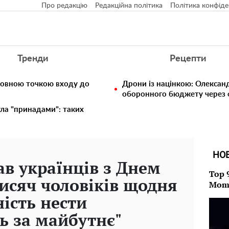
Про редакцію
Редакційна політика
Політика конфіде
Тренди
Рецепти
ловною точкою входу до
Дрони із націнкою: Олексан
оборонного бюджету через ф
ула "принадами": таких
НО
ав українців з Днем
Top 
тисяч чоловіків щодня
Mom
ість нести
ь за майбутнє"