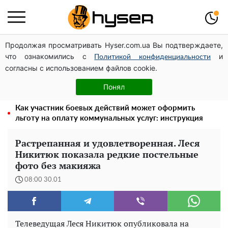
Продолжая просматривать Hyser.com.ua Вы подтверждаете,
Дроны с наценкой: Александр Конотопский вывел
что ознакомились с
и
миллионы оборонного бюджета через фиктивную
Политикой конфиденциальности
согласны с использованием файлов cookie.
фирму в Эстонии
Полностью голая Анна Тринчер блеснула
Понял
"прелестями": таких размеров вы еще не видели
Как участник боевых действий может оформить
льготу на оплату коммунальных услуг: инструкция
Растрепанная и удовлетворенная. Леся
Никитюк показала редкие постельные
фото без макияжа
08:00 30.01
Телеведущая Леся Никитюк опубликовала на