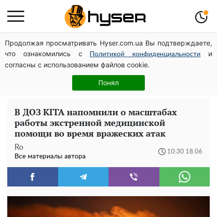
Продолжая просматривать Hyser.com.ua Вы подтверждаете,
Дроны с наценкой: Александр Конотопский вывел
что ознакомились с
и
миллионы оборонного бюджета через фиктивную
Политикой конфиденциальности
согласны с использованием файлов cookie.
фирму в Эстонии
Елена Тополя слив видео – это далеко не все:
Понял
фронтмен "Антитела" Тарас Тополя стал следующим
В ДОЗ КГГА напомнили о масштабах
работы экстренной медицинской
помощи во время вражеских атак
Ro
10:30 18.06
Все материалы автора