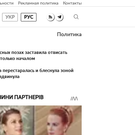
ьности
Рекламная политика
Контакты
УКР
РУС
Политика
сных позах заставила отвисать
 только началом
 перестаралась и блеснула зоной
здвинула
ВИНИ ПАРТНЕРІВ