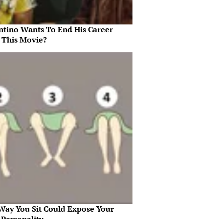
ntino Wants To End His Career
 This Movie?
Way You Sit Could Expose Your