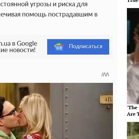
True
остоянной угрозы и риска для
печивая помощь пострадавшим в
.ua в Google
Подписаться
ие новости!
'The
Are 