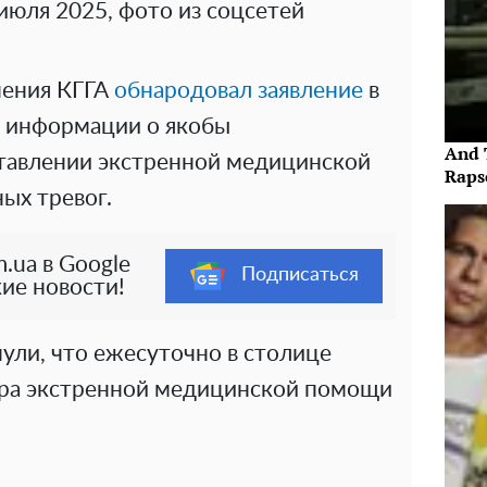
 июля 2025, фото из соцсетей
нения КГГА
обнародовал заявление
в
е информации о якобы
And 
тавлении экстренной медицинской
Raps
ых тревог.
.ua в Google
Подписаться
ие новости!
ули, что ежесуточно в столице
тра экстренной медицинской помощи