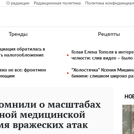
О редакции
Редакционная политика
Политика конфиденциал
Тренды
Рецепты
циация обратилась в
Голая Елена Тополя в интере
ть налогообложение
челюсти: слив видео – было
еко не все: фронтмен
"Холостячка" Ксения Мишина
едующим
бикини: слишком широко ра
НО
помнили о масштабах
нной медицинской
мя вражеских атак