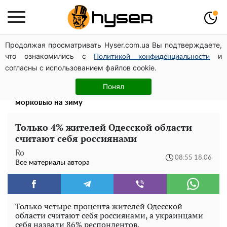
Продолжая просматривать Hyser.com.ua Вы подтверждаете,
Весь секрет в одной таблетке аспирина: рецепт
что ознакомились с
и
хрустящей и сочной капусты на зиму. Даже пяти банок
Политикой конфиденциальности
согласны с использованием файлов cookie.
вам будет мало
Такой закуски всегда оказывается мало: рецепт
Понял
помидоров по-корейски со сладким перцем и
морковью на зиму
Только 4% жителей Одесской области
считают себя россиянами
Ro
08:55 18.06
Все материалы автора
Только четыре процента жителей Одесской
области считают себя россиянами, а украинцами
себя назвали 86% респондентов.