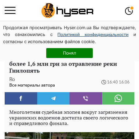
Продолжая просматривать Hyser.com.ua Вы подтверждаете,
Елена Тополя слив видео – это далеко не все:
что ознакомились с
и
фронтмен "Антитела" Тарас Тополя стал следующим
Политикой конфиденциальности
согласны с использованием файлов cookie.
Финальный аккорд в судебном
Понял
противостоянии: ООО «КЭС» заплатит
более 1,6 млн грн за отравление реки
Гнилопять
Ro
16:40 16.06
Все материалы автора
Многолетняя судебная эпопея вокруг загрязнения
украинских водоемов достигла своего логического
и справедливого финала.