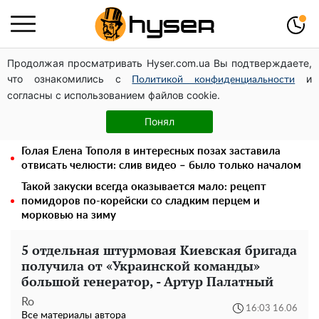
Продолжая просматривать Hyser.com.ua Вы подтверждаете,
Посол ОБСЕ во второй раз посетил место российского
что ознакомились с
и
удара по жилому дому на Подоле
Политикой конфиденциальности
согласны с использованием файлов cookie.
Дроны с наценкой: Александр Конотопский вывел
миллионы оборонного бюджета через фиктивную
Понял
фирму в Эстонии
Голая Елена Тополя в интересных позах заставила
отвисать челюсти: слив видео – было только началом
Такой закуски всегда оказывается мало: рецепт
помидоров по-корейски со сладким перцем и
морковью на зиму
5 отдельная штурмовая Киевская бригада
получила от «Украинской команды»
большой генератор, - Артур Палатный
Ro
16:03 16.06
Все материалы автора