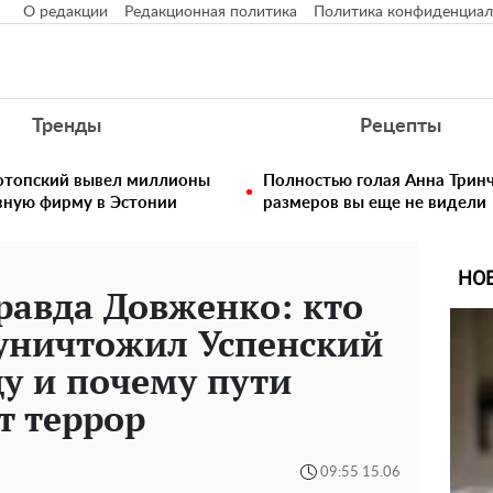
О редакции
Редакционная политика
Политика конфиденциал
Тренды
Рецепты
нотопский вывел миллионы
Полностью голая Анна Тринч
вную фирму в Эстонии
размеров вы еще не видели
НО
равда Довженко: кто
 уничтожил Успенский
ду и почему пути
т террор
09:55 15.06