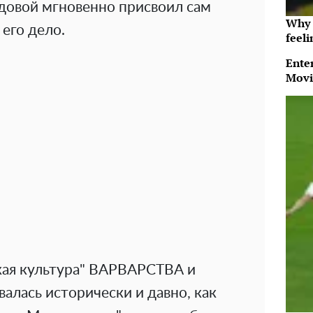
адовой мгновенно присвоил сам
Why t
 его дело.
feeli
Ente
Movi
ская культура" ВАРВАРСТВА и
ась исторически и давно, как