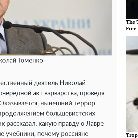
The T
Free
колай Томенко
ественный деятель Николай
очередной акт варварства, проведя
 Оказывается, нынешний террор
 продолжением большевистских
к рассказал, какую правду о Лавре
е учебники, почему россияне
Trop