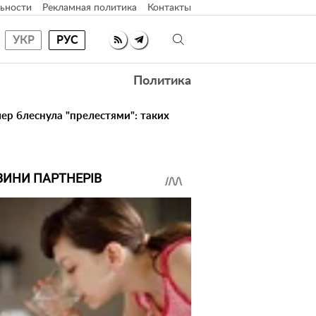
ьности
Рекламная политика
Контакты
УКР
РУС
Политика
ер блеснула "прелестями": таких
ВИНИ ПАРТНЕРІВ