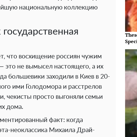
рейшую национальную коллекцию
 государственная
Thes
Speci
т, что восхищение россиян чужим
 это не вымысел настоящего, а их
да большевики заходили в Киев в 20-
ного ими Голодомора и расстрелов
и, чекисты просто выгоняли семьи
их дома.
ментированный факт: когда
оэта-неоклассика Михаила Драй-