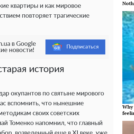
Noth
кие квартиры и как мировое
ствием повторяет трагические
.ua в Google
Подписаться
ие новости!
старая история
ар окупантов по святыне мирового
нас вспомнить, что нынешние
Why t
feeli
методикам своих советских
ай Томенко напомнил, что главный
обор, возведенный еще в XI веке, уже