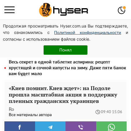
Продолжая просматривать Hyser.com.ua Вы подтверждаете,
Дроны с наценкой: Александр Конотопский вывел
что ознакомились с
и
миллионы оборонного бюджета через фиктивную
Политикой конфиденциальности
согласны с использованием файлов cookie.
фирму в Эстонии
Голая Елена Тополя в интересных позах заставила
Понял
отвисать челюсти: слив видео – было только началом
Весь секрет в одной таблетке аспирина: рецепт
хрустящей и сочной капусты на зиму. Даже пяти банок
вам будет мало
«Киев помнит. Киев ждет»: на Подоле
прошла масштабная акция в поддержку
пленных гражданских украинцев
Ro
09:40 15.06
Все материалы автора