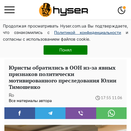
Продолжая просматривать Hyser.com.ua Вы подтверждаете,
Дроны с наценкой: Александр Конотопский вывел
что ознакомились с
и
миллионы оборонного бюджета через фиктивную
Политикой конфиденциальности
согласны с использованием файлов cookie.
фирму в Эстонии
Как участник боевых действий может оформить
Понял
льготу на оплату коммунальных услуг: инструкция
Юристы обратились в ООН из-за явных
признаков политически
мотивированного преследования Юлии
Тимошенко
Ro
17:55 11.06
Все материалы автора