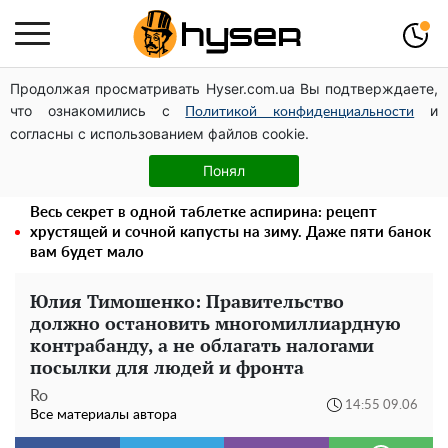
Продолжая просматривать Hyser.com.ua Вы подтверждаете,
Дроны с наценкой: Александр Конотопский вывел
что ознакомились с
и
миллионы оборонного бюджета через фиктивную
Политикой конфиденциальности
согласны с использованием файлов cookie.
фирму в Эстонии
Как участник боевых действий может оформить
Понял
льготу на оплату коммунальных услуг: инструкция
Весь секрет в одной таблетке аспирина: рецепт
хрустящей и сочной капусты на зиму. Даже пяти банок
вам будет мало
Юлия Тимошенко: Правительство
должно остановить многомиллиардную
контрабанду, а не облагать налогами
посылки для людей и фронта
Ro
14:55 09.06
Все материалы автора