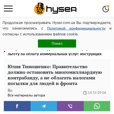
Продолжая просматривать Hyser.com.ua Вы подтверждаете,
Посол ОБСЕ во второй раз посетил место российского
что ознакомились с
и
удара по жилому дому на Подоле
Политикой конфиденциальности
согласны с использованием файлов cookie.
Полностью голая Анна Тринчер блеснула
"прелестями": таких размеров вы еще не видели
Понял
Как участник боевых действий может оформить
льготу на оплату коммунальных услуг: инструкция
Юлия Тимошенко: Правительство
должно остановить многомиллиардную
контрабанду, а не облагать налогами
посылки для людей и фронта
Ro
14:55 09.06
Все материалы автора