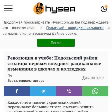
Продолжая просматривать Hyser.com.ua Вы подтверждаете,
Дроны с наценкой: Александр Конотопский вывел
что ознакомились с
и
миллионы оборонного бюджета через фиктивную
Политикой конфиденциальности
согласны с использованием файлов cookie.
фирму в Эстонии
Жаль, что такое сейчас не делают для села: как
Понял
выглядел редкий ЗАЗ "Таврия" итальянской сборки
Революция в учебе: Подольский район
столицы первым внедряет радикальные
изменения в школах и колледжах
Ro
06:30 09.06
Все материалы автора
Каждое лето тысячи украинских семей
переживают большой стресс, пытаясь решить
судьбоносный вопрос: куда ребенку пойти