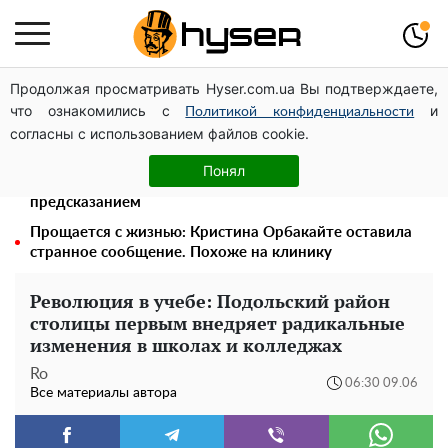
Продолжая просматривать Hyser.com.ua Вы подтверждаете,
Весь секрет в одной таблетке аспирина: рецепт
что ознакомились с
и
хрустящей и сочной капусты на зиму. Даже пяти банок
Политикой конфиденциальности
согласны с использованием файлов cookie.
вам будет мало
Будет еще один Майдан, после которого вернется
Понял
Крым: внучка известного мольфара поделилась
предсказанием
Прощается с жизнью: Кристина Орбакайте оставила
странное сообщение. Похоже на клинику
Революция в учебе: Подольский район
столицы первым внедряет радикальные
изменения в школах и колледжах
Ro
06:30 09.06
Все материалы автора