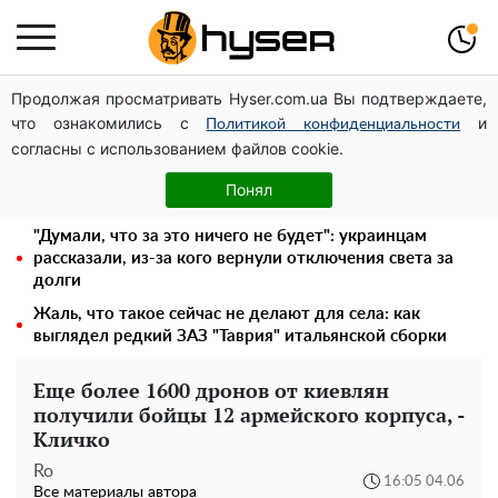
Продолжая просматривать Hyser.com.ua Вы подтверждаете,
Месяц без света, лютый холод и коммунальные
что ознакомились с
и
платежи на тысячи гривен: народ "ломают" в
Политикой конфиденциальности
согласны с использованием файлов cookie.
отключения
Елена Тополя слив видео – это далеко не все:
Понял
фронтмен "Антитела" Тарас Тополя стал следующим
"Думали, что за это ничего не будет": украинцам
рассказали, из-за кого вернули отключения света за
долги
Жаль, что такое сейчас не делают для села: как
выглядел редкий ЗАЗ "Таврия" итальянской сборки
Еще более 1600 дронов от киевлян
получили бойцы 12 армейского корпуса, -
Кличко
Ro
16:05 04.06
Все материалы автора