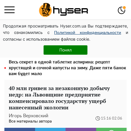
Продолжая просматривать Hyser.com.ua Вы подтверждаете,
Может ли Почтовая площадь стать главной точкой
что ознакомились с
и
входа в исторический Киев
Политикой конфиденциальности
согласны с использованием файлов cookie.
Павел Прудников и его удивительная карьера от
актера в российском театре до номинанта в
Понял
руководители Федерации профсоюзов
Весь секрет в одной таблетке аспирина: рецепт
хрустящей и сочной капусты на зиму. Даже пяти банок
вам будет мало
40 млн гривен за незаконную добычу
недр: на Львовщине предприятие
компенсировало государству ущерб
нанесенный экологии
Игорь Верховский
15:16 02.06
Все материалы автора