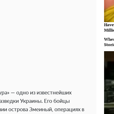
Have
Milli
When
Stor
ра» — одно из известнейших
азведки Украины. Его бойцы
нии острова Змеиный, операциях в