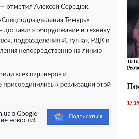
, — отметил Алексей Середюк.
«Спецподразделения Тимура»
 доставила оборудование и технику
во», подразделения «Стугна», РДК и
ления непосредственно на линию
10 In
Prob
рили всех партнеров и
По
е присоединились к реализации этой
17:1
.ua в Google
Подписаться
ие новости!