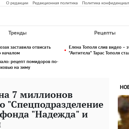
О редакции
Редакционная политика
Политика конфиденциал
Тренды
Рецепты
озах заставила отвисать
Елена Тополя слив видео – э
о началом
"Антитела" Тарас Тополя ст
 мало: рецепт помидоров по-
рковью на зиму
НО
на 7 миллионов
о "Спецподразделение
 фонда "Надежда" и
я