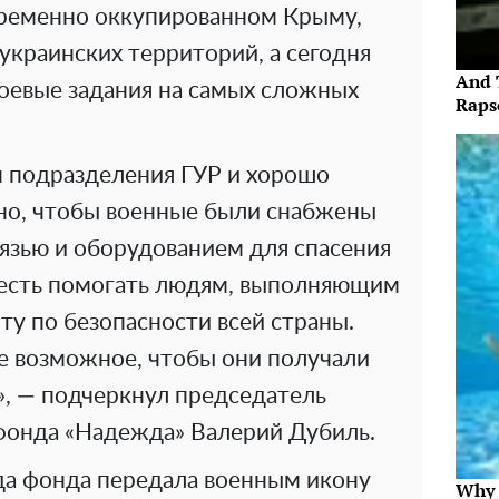
временно оккупированном Крыму,
украинских территорий, а сегодня
And 
евые задания на самых сложных
Raps
 подразделения ГУР и хорошо
но, чтобы военные были снабжены
язью и оборудованием для спасения
честь помогать людям, выполняющим
у по безопасности всей страны.
се возможное, чтобы они получали
, — подчеркнул председатель
фонда «Надежда» Валерий Дубиль.
да фонда передала военным икону
Why t