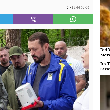
13:44 02.06
Did 
Move
It's
Serie