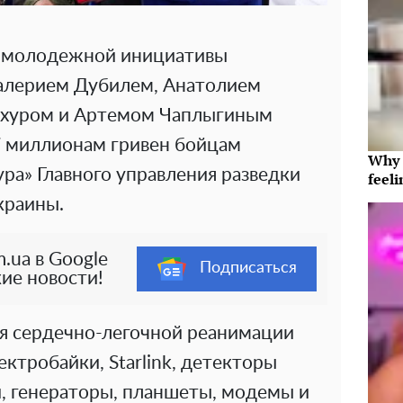
 молодежной инициативы
Валерием Дубилем, Анатолием
ахуром и Артемом Чаплыгиным
7 миллионам гривен бойцам
Why t
ра» Главного управления разведки
feeli
краины.
.ua в Google
Подписаться
ие новости!
ля сердечно-легочной реанимации
лектробайки, Starlink, детекторы
и, генераторы, планшеты, модемы и