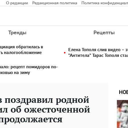
О редакции
Редакционная политика
Политика конфиденциал
Тренды
Рецепты
циация обратилась в
Елена Тополя слив видео – э
ть налогообложение
"Антитела" Тарас Тополя ст
 мало: рецепт помидоров по-
рковью на зиму
НО
в поздравил родной
ил об ожесточенной
 продолжается