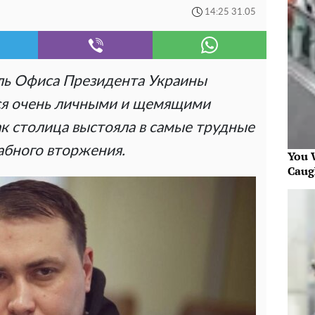
14:25 31.05
ль Офиса Президента Украины
ся очень личными и щемящими
к столица выстояла в самые трудные
абного вторжения.
You W
Caug