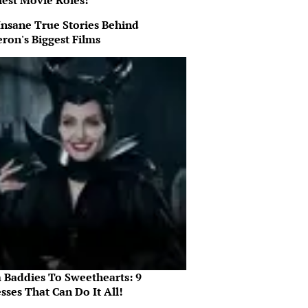
iest Movie Roles!
Insane True Stories Behind
ron's Biggest Films
 Baddies To Sweethearts: 9
sses That Can Do It All!