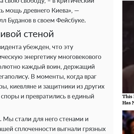
а свою свободу, – в критический
ь мощь древнего Киева», —
л Буданов в своем Фейсбуке.
ивой стеной
идента убежден, что эту
ическую энергетику многовекового
солютно каждый воин, держащий
егаполису. В моменты, когда враг
ы, киевляне и защитники из других
This
 споры и превратились в единый
Has 
 Мы стали для него стенами и
нашей сплоченности выгнали грязных