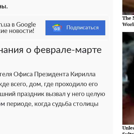
ны.
The 
Worl
.ua в Google
Подписаться
ие новости!
ания о феврале-марте
теля Офиса Президента Кирилла
де всего, дом, где проходило его
шний праздник вызвал у него целую
м периоде, когда судьба столицы
Unle