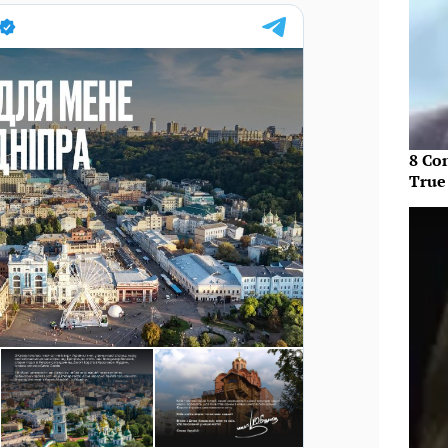
8 Co
True