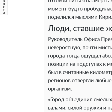
готовой биться насмерть з
момент будто пробудилас
поделился мыслями Кирил
Люди, ставшие ж
Руководитель Офиса През
невероятную, почти мист
города тогда ощущал аб
позиции на подступах к м
был в считанные километр
регионов отвергли любые
организм.
«Город объединил смелых.
валами, силой оружия и 