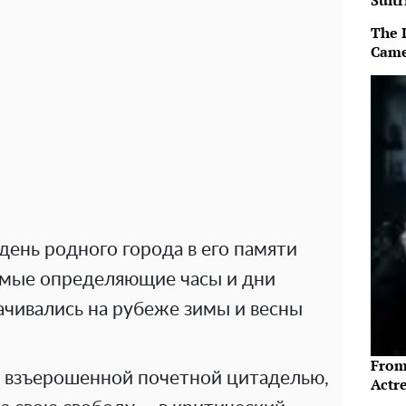
Sultr
The 
Came
 день родного города в его памяти
амые определяющие часы и дни
ачивались на рубеже зимы и весны
From
ла взъерошенной почетной цитаделью,
Actre