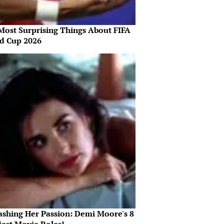
Most Surprising Things About FIFA
d Cup 2026
ashing Her Passion: Demi Moore's 8