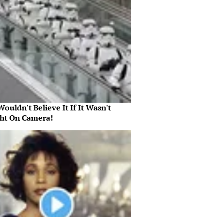
ouldn't Believe It If It Wasn't
ht On Camera!