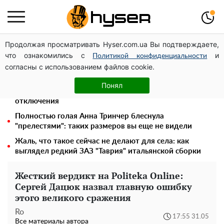
Продолжая просматривать Hyser.com.ua Вы подтверждаете,
В Киеве военнослужащие могут бесплатно сохранить
что ознакомились с
и
репродуктивные клетки: Татьяна Мостепан посетила
Политикой конфиденциальности
согласны с использованием файлов cookie.
городской центр
Месяц без света, лютый холод и коммунальные
Понял
платежи на тысячи гривен: народ "ломают" в
отключения
Полностью голая Анна Тринчер блеснула
"прелестями": таких размеров вы еще не видели
Жаль, что такое сейчас не делают для села: как
выглядел редкий ЗАЗ "Таврия" итальянской сборки
Жесткий вердикт на Politeka Online:
Сергей Дацюк назвал главную ошибку
этого великого сражения
Ro
17:55 31.05
Все материалы автора