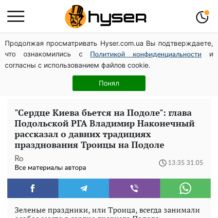
Продолжая просматривать Hyser.com.ua Вы подтверждаете,
Павел Прудников и его удивительная карьера от
что ознакомились с
и
актера в российском театре до номинанта в
Политикой конфиденциальности
согласны с использованием файлов cookie.
руководители Федерации профсоюзов
Елена Тополя слив видео – это далеко не все:
Понял
фронтмен "Антитела" Тарас Тополя стал следующим
"Сердце Киева бьется на Подоле": глава
Подольской РГА Владимир Наконечный
рассказал о давних традициях
празднования Троицы на Подоле
Ro
13:35 31.05
Все материалы автора
Зеленые праздники, или Троица, всегда занимали