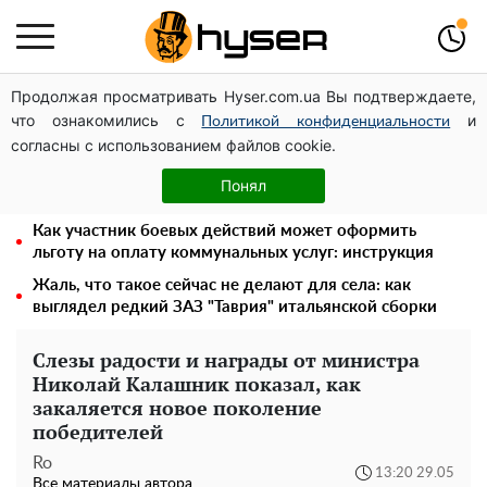
Продолжая просматривать Hyser.com.ua Вы подтверждаете,
Украинская авиатранспортная ассоциация обратилась
что ознакомились с
и
в Минфин с призывом унифицировать
Политикой конфиденциальности
согласны с использованием файлов cookie.
налогообложение авиализинга
Голая Елена Тополя в интересных позах заставила
Понял
отвисать челюсти: слив видео – было только началом
Как участник боевых действий может оформить
льготу на оплату коммунальных услуг: инструкция
Жаль, что такое сейчас не делают для села: как
выглядел редкий ЗАЗ "Таврия" итальянской сборки
Слезы радости и награды от министра
Николай Калашник показал, как
закаляется новое поколение
победителей
Ro
13:20 29.05
Все материалы автора