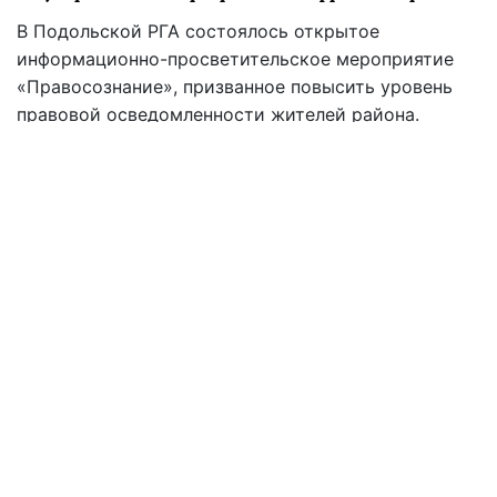
В Подольской РГА состоялось открытое
информационно-просветительское мероприятие
«Правосознание», призванное повысить уровень
правовой осведомленности жителей района.
Инициативу реализовали в партнерстве с
общественной организацией «Женщины за
перемены».
16:30 29.07
Читать дальше
Все права защищены.
Материалы сайта
Hyser.com.ua
разрешается использовать
бесплатно с обязательной гиперссылкой на соответствующий