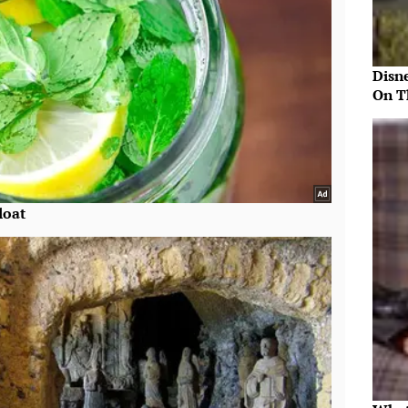
Disn
On T