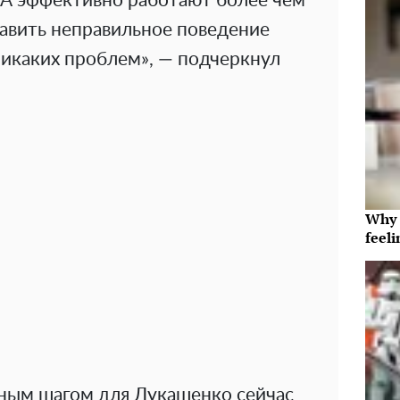
ЛА эффективно работают более чем
равить неправильное поведение
никаких проблем», — подчеркнул
Why t
feeli
ным шагом для Лукашенко сейчас