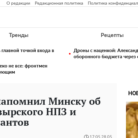
О редакции
Редакционная политика
Политика конфиденциал
Тренды
Рецепты
главной точкой входа в
Дроны с наценкой: Алексан
оборонного бюджета через 
еко не все: фронтмен
едующим
НО
апомнил Минску об
зырского НПЗ и
гантов
17:05 28.05