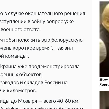
о в случае окончательного решения
вступлении в войну вопрос уже
 военного ответа.
, чтобы положить всю белорусскую
чень короткое время", - заявил
ой команды".
Украина уже продемонстрировала
оенных объектов,
How 
аводов и складов России на
Secr
ячи километров.
ицы до Мозыря — всего 40-60 км,