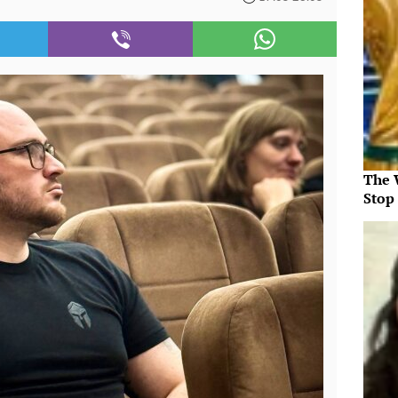
The 
Stop