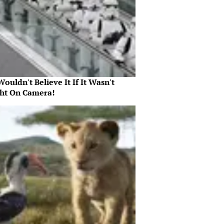
ouldn't Believe It If It Wasn't
ht On Camera!