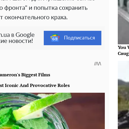
го фронта" и попытка сохранить
т окончательного краха.
.ua в Google
Подписаться
ие новости!
You W
Caug