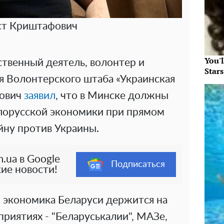
ст Криштафович
You'
ственный деятель, волонтер и
Star
я Волонтерского штаба «Украинская
фович
заявил
, что в Минске должны
елорусской экономики при прямом
йну против Украины.
.ua в Google
Подписаться
ие новости!
 экономика Беларуси держится на
риятиях - "Беларуськалии", МАЗе,