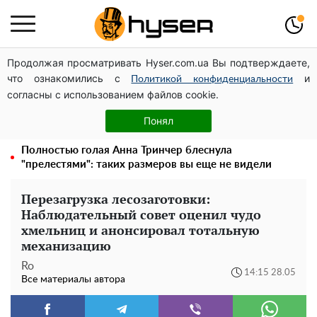
Продолжая просматривать Hyser.com.ua Вы подтверждаете,
Дроны с наценкой: Александр Конотопский вывел
что ознакомились с
и
миллионы оборонного бюджета через фиктивную
Политикой конфиденциальности
согласны с использованием файлов cookie.
фирму в Эстонии
Елена Тополя слив видео – это далеко не все:
Понял
фронтмен "Антитела" Тарас Тополя стал следующим
Полностью голая Анна Тринчер блеснула
"прелестями": таких размеров вы еще не видели
Перезагрузка лесозаготовки:
Наблюдательный совет оценил чудо
хмельниц и анонсировал тотальную
механизацию
Ro
14:15 28.05
Все материалы автора