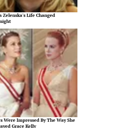
a Zelenska's Life Changed
night
ics Were Impressed By The Way She
rayed Grace Kelly