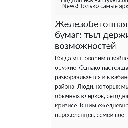
Подпишись на Hyser.com
News! Только самые ярк
Железобетонная 
бумаг: тыл держи
возможностей
Когда мы говорим о войн
оружие. Однако настояща
разворачивается и в каби
района. Люди, которых м
обычных клерков, сегодн
кризисе. К ним ежедневн
переселенцев, семей воен