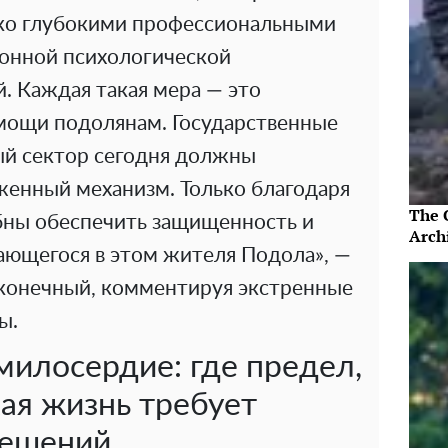
ько глубокими профессиональными
тонной психологической
. Каждая такая мера — это
омощи подолянам. Государственные
й сектор сегодня должны
женный механизм. Только благодаря
The 
бны обеспечить защищенность и
Arch
ающегося в этом жителя Подола», —
конечный, комментируя экстренные
ы.
милосердие: где предел,
кая жизнь требует
решений