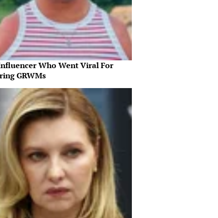
Influencer Who Went Viral For
iring GRWMs