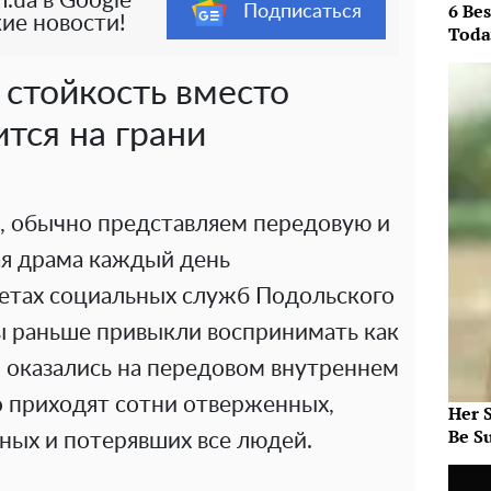
.ua в Google
6 Be
Подписаться
ие новости!
Toda
стойкость вместо
тся на грани
е, обычно представляем передовую и
я драма каждый день
нетах социальных служб Подольского
ы раньше привыкли воспринимать как
я оказались на передовом внутреннем
о приходят сотни отверженных,
Her S
Be S
ных и потерявших все людей.