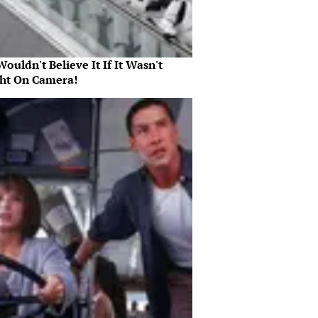
ouldn't Believe It If It Wasn't
ht On Camera!