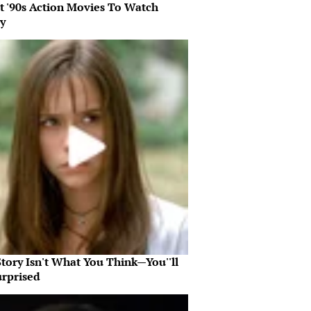
st '90s Action Movies To Watch
y
tory Isn't What You Think—You''ll
urprised