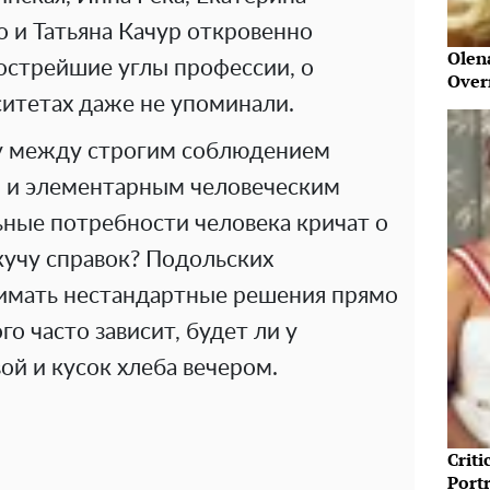
 и Татьяна Качур откровенно
Olen
острейшие углы профессии, о
Over
ситетах даже не упоминали.
цу между строгим соблюдением
 и элементарным человеческим
ные потребности человека кричат ​​о
кучу справок? Подольских
имать нестандартные решения прямо
ого часто зависит, будет ли у
ой и кусок хлеба вечером.
Crit
Port