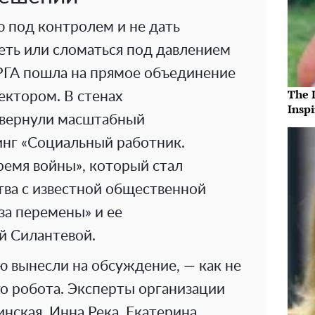
 под контролем и не дать
еть или сломаться под давлением
 РГА пошла на прямое объединение
The 
ектором. В стенах
Insp
звернули масштабный
нг «Социальный работник.
ремя войны», который стал
тва с известной общественной
а перемены» и ее
й Силантевой.
ю вынесли на обсуждение, — как не
о робота. Эксперты организации
нская, Инна Река, Екатерина