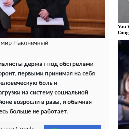
You W
Caug
имир Наконечный
циалисты держат под обстрелами
ронт, первыми принимая на себя
человеческую боль и
агрузки на систему социальной
оне возросли в разы, и обычная
сь больше не работает.