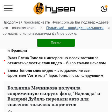
Продолжая просматривать Hyser.com.ua Вы подтверждаете,
Украинская авиатранспортная ассоциация обратилась
что ознакомились с
и
в Минфин с призывом унифицировать
Политикой конфиденциальности
согласны с использованием файлов cookie.
налогообложение авиализинга
На стадионе "Спартак" в Киеве состоялся
Понял
товарищеский матч между командами посольств США
и Франции
Голая Елена Тополя в интересных позах заставила
отвисать челюсти: слив видео – было только началом
Елена Тополя слив видео – это далеко не все:
фронтмен "Антитела" Тарас Тополя стал следующим
Больница Мечникова получила
современную скорую: фонд "Надежда" и
Валерий Дубиль передали авто для
спасения тяжелых пациентов
Ro