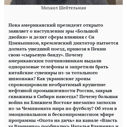
Михаил Шейтельман
Пока американский президент открыто
заявляет о наступлении эры «Большой
двойки» и делит сферы влияния с Си
Цзиньпином, кремлевский диктатор пытается
догнать ушедший поезд, привозя в Пекин
свою «сырьевую банду». Почему
американским топчиновникам выдали
одноразовые телефоны и запретили брать
китайские сувениры из-за тотального
шпионажа? Как украинские дроны
спровоцировали необратимый крушение
нефтяной промышленности России, закрыв
скважины в Сибири навсегда? Почему большая
война на Ближнем Востоке внезапно заглохла
из-за Чемпионата мира по футболу? Об этом в
эмоциональном и бескомпромиссном эфире
программы «Охота на дичь» на канале «Власть
vs Влащенко» пообщались Наталья Влащенко и