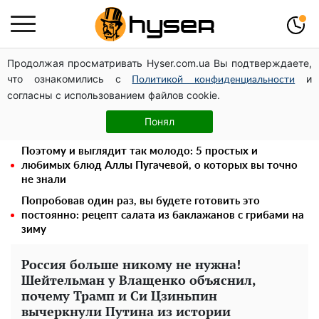
Продолжая просматривать Hyser.com.ua Вы подтверждаете,
Такую вкуснятину вы будете открывать банку за
что ознакомились с
и
банкой: рецепт помидоров дольками с луком и
Политикой конфиденциальности
согласны с использованием файлов cookie.
маслом на зиму
Его придется просто вылить: сколько можно хранить
Понял
бензин в пластиковой канистре
Поэтому и выглядит так молодо: 5 простых и
любимых блюд Аллы Пугачевой, о которых вы точно
не знали
Попробовав один раз, вы будете готовить это
постоянно: рецепт салата из баклажанов с грибами на
зиму
Россия больше никому не нужна!
Шейтельман у Влащенко объяснил,
почему Трамп и Си Цзиньпин
вычеркнули Путина из истории