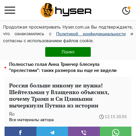
Продолжая просматривать Hyser.com.ua Вы подтверждаете,
Дроны с наценкой: Александр Конотопский вывел
что ознакомились с
и
миллионы оборонного бюджета через фиктивную
Политикой конфиденциальности
согласны с использованием файлов cookie.
фирму в Эстонии
Голая Елена Тополя в интересных позах заставила
Понял
отвисать челюсти: слив видео – было только началом
Полностью голая Анна Тринчер блеснула
"прелестями": таких размеров вы еще не видели
Россия больше никому не нужна!
Шейтельман у Влащенко объяснил,
почему Трамп и Си Цзиньпин
вычеркнули Путина из истории
Ro
12:15 20.05
Все материалы автора