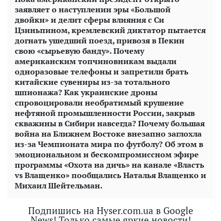
заявляет о наступлении эры «Большой
двойки» и делит сферы влияния с Си
Цзиньпином, кремлевский диктатор пытается
догнать ушедший поезд, привозя в Пекин
свою «сырьевую банду». Почему
американским топчиновникам выдали
одноразовые телефоны и запретили брать
китайские сувениры из-за тотального
шпионажа? Как украинские дроны
спровоцировали необратимый крушение
нефтяной промышленности России, закрыв
скважины в Сибири навсегда? Почему большая
война на Ближнем Востоке внезапно заглохла
из-за Чемпионата мира по футболу? Об этом в
эмоциональном и бескомпромиссном эфире
программы «Охота на дичь» на канале «Власть
vs Влащенко» пообщались Наталья Влащенко и
Михаил Шейтельман.
Подпишись на Hyser.com.ua в Google
News! Только самые яркие новости!