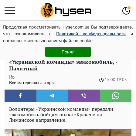
Продолжая просматривать Hyser.com.ua Вы подтверждаете,
Новое убежище для осколков ОПЗЖ: как "Партия
что ознакомились с
и
мира" Новинского снова появилась в информационном
Политикой конфиденциальности
согласны с использованием файлов cookie.
поле
Понял
Бойцы полка «Кракен» получили от
«Украинской команды» эвакомобиль, -
Палатный
Ro
15:00 19.05
Все материалы автора
Волонтеры «Украинской команды» передали
эвакомобиль бойцам полка «Кракен» на
Лиманское направление.