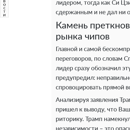
лидером, тогда как Си Цз
сдержанным и не дал ни 
Камень преткнове
рынка чипов
Главной и самой бескомп
переговоров, по словам Сп
лидер сразу обозначил э
предупредил: неправиль
спровоцировать прямой в
Анализируя заявления Тр
пришел к выводу, что Ва
риторику. Трамп намекнул
независимости – это опас