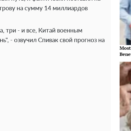
строву на сумму 14 миллиардов
а, три - и все, Китай военным
ь", - озвучил Спивак свой прогноз на
Most
Benef