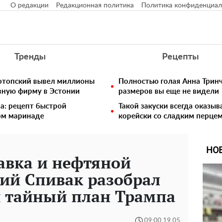
О редакции
Редакционная политика
Политика конфиденциал
Тренды
Рецепты
нотопский вывел миллионы
Полностью голая Анна Тринч
вную фирму в Эстонии
размеров вы еще не видели
ра: рецепт быстрой
Такой закуски всегда оказы
ом маринаде
корейски со сладким перцем
НО
авка и нефтяной
ий Спивак разобрал
 тайный план Трампа
09:00 19.05