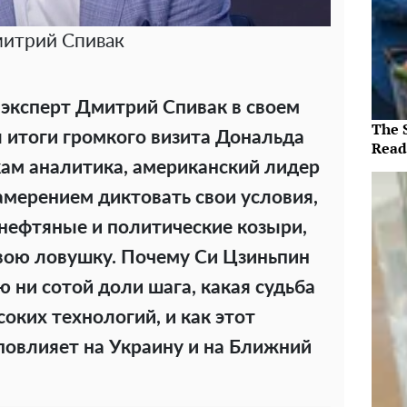
итрий Спивак
эксперт Дмитрий Спивак в своем
The 
 итоги громкого визита Дональда
Read
кам аналитика, американский лидер
амерением диктовать свои условия,
 нефтяные и политические козыри,
свою ловушку. Почему Си Цзиньпин
ю ни сотой доли шага, какая судьба
оких технологий, и как этот
овлияет на Украину и на Ближний