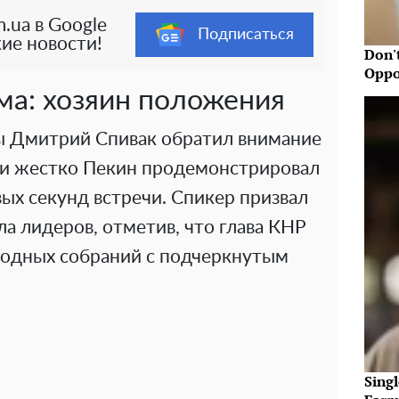
.ua в Google
Подписаться
ие новости!
Don'
Oppo
а: хозяин положения
ы Дмитрий Спивак обратил внимание
о и жестко Пекин продемонстрировал
ых секунд встречи. Спикер призвал
ла лидеров, отметив, что глава КНР
ародных собраний с подчеркнутым
Sing