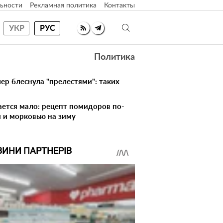
ьности
Рекламная политика
Контакты
УКР
РУС
Политика
ер блеснула "прелестями": таких
вается мало: рецепт помидоров по-
 и морковью на зиму
ВИНИ ПАРТНЕРІВ