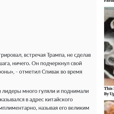
Farm
ировал, встречая Трампа, не сделав
шага, ничего. Он подчеркнул свой
оны», - отметил Спивак во время
This 
я лидеры много гуляли и поднимали
By U
азывался в адрес китайского
мплиментарно, называя его великим