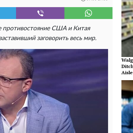
е противостояние США и Китая
заставивший заговорить весь мир.
Walg
Ditc
Aisle