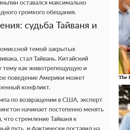
иньпин оставался максимально
одного громкого обещания.
ния: судьба Тайваня и
ромиссной темой закрытых
ивака, стал Тайвань. Китайский
ту тему как животрепещущую и
The 
ное поведение Америки может
оенный конфликт.
ампа по возвращении в США, эксперт
шингтон начинает постепенно менять
, что стремление Тайваня к
ный путь, и фактически поставил на