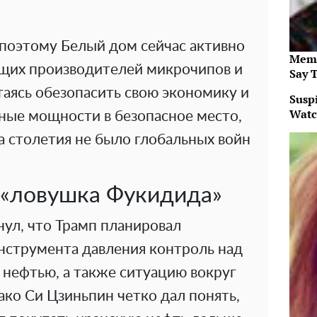
 поэтому Белый дом сейчас активно
Memo
ущих производителей микрочипов и
Say 
аясь обезопасить свою экономику и
Suspi
Watc
ные мощности в безопасное место,
а столетия не было глобальных войн
 «ловушка Фукидида»
ул, что Трамп планировал
инструмента давления контроль над
 нефтью, а также ситуацию вокруг
ко Си Цзиньпин четко дал понять,