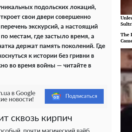
уникальных подольских локаций,
откроет свои двери совершенно
Unle
Sultr
 перечень экскурсий, а настоящий
The 
о местам, где застыло время, а
Came
чатка держат память поколений. Где
снуться к истории без гривни в
жно во время войны — читайте в
.ua в Google
Подписаться
ие новости!
ит сквозь кирпич
особый, почти магический вайб.