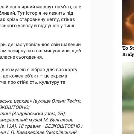
To S
Brid