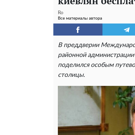
киевлян беспла
Ro
Все материалы автора
В преддверии Международ
районной администрации
поделился особым путево
столицы.