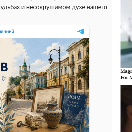
 судьбах и несокрушимом духе нашего
Magn
For 