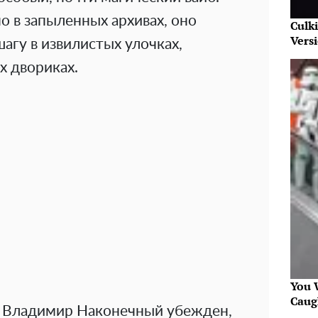
о в запыленных архивах, оно
Culk
Vers
агу в извилистых улочках,
х двориках.
You W
Caug
а Владимир Наконечный убежден,