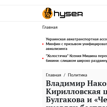
Главная
Украинская авиатранспортная ассо
Минфин с призывом унифицирова
авиализинга
"Холостячка" Ксения Мишина перес
бикини: слишком широко раздвин
Главная
Политика
Владимир Нако
Кирилловская ц
Булгакова и «Ч