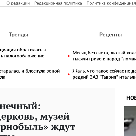
О редакции
Редакционная политика
Политика конфиденциал
Тренды
Рецепты
циация обратилась в
Месяц без света, лютый хо
ть налогообложение
тысячи гривен: народ "лома
таралась и блеснула зоной
Жаль, что такое сейчас не д
ула
редкий ЗАЗ "Таврия" италья
НО
нечный:
ерковь, музей
ернобыль» ждут