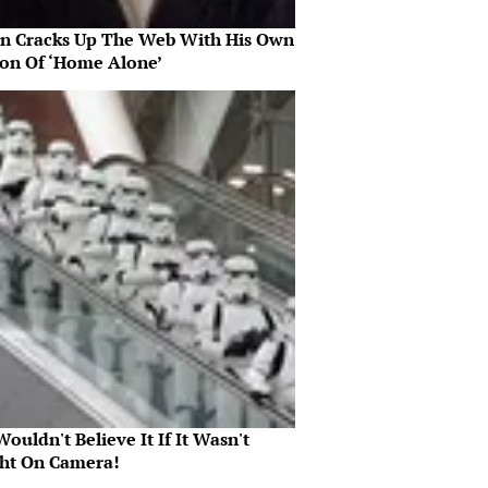
in Cracks Up The Web With His Own
ion Of ‘Home Alone’
ouldn't Believe It If It Wasn't
ht On Camera!